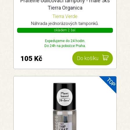
Pratelné odličovací tampony - malé 5ks
Tierra Organica
Tierra Verde
Náhrada jednorázových tamponků.
skladem 2 bal.
Expedujeme do 24 hodin.
Do 24h na pobočce Praha.
105 Kč
Do košíku