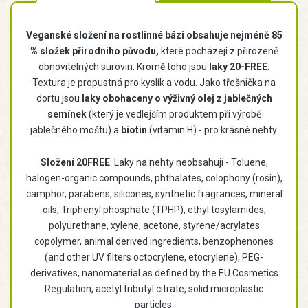
Veganské složení na rostlinné bázi obsahuje nejméně 85
% složek přírodního původu,
které pocházejí z přirozeně
obnovitelných surovin. Kromě toho jsou
laky 20-FREE
.
Textura je propustná pro kyslík a vodu. Jako třešnička na
dortu jsou
laky obohaceny o výživný olej z jablečných
semínek
(který je vedlejším produktem při výrobě
jablečného moštu) a
biotin
(vitamin H) - pro krásné nehty.
Složení 20FREE
: Laky na nehty neobsahují - Toluene,
halogen-organic compounds, phthalates, colophony (rosin),
camphor, parabens, silicones, synthetic fragrances, mineral
oils, Triphenyl phosphate (TPHP), ethyl tosylamides,
polyurethane, xylene, acetone, styrene/acrylates
copolymer, animal derived ingredients, benzophenones
(and other UV filters octocrylene, etocrylene), PEG-
derivatives, nanomaterial as defined by the EU Cosmetics
Regulation, acetyl tributyl citrate, solid microplastic
particles.