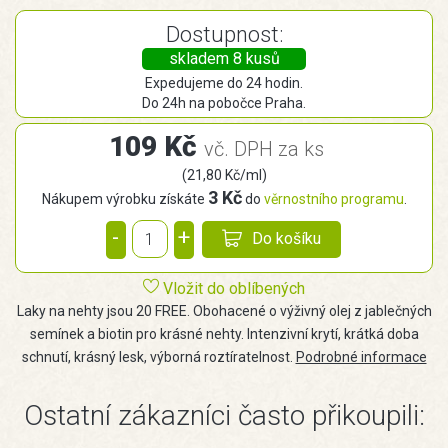
Dostupnost:
skladem 8 kusů
Expedujeme do 24 hodin.
Do 24h na pobočce Praha.
109 Kč
vč. DPH za ks
(21,80 Kč/ml)
3 Kč
Nákupem výrobku získáte
do
věrnostního programu
.
-
+
Do košíku
Vložit do oblíbených
Laky na nehty jsou 20 FREE. Obohacené o výživný olej z jablečných
semínek a biotin pro krásné nehty. Intenzivní krytí, krátká doba
schnutí, krásný lesk, výborná roztíratelnost.
Podrobné informace
Ostatní zákazníci často přikoupili: