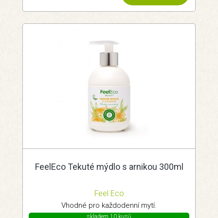
FeelEco Tekuté mýdlo s arnikou 300ml
Feel Eco
Vhodné pro každodenní mytí.
skladem 10 kusů