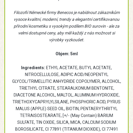
Filozofií Německé firmy Benecos je nabídnout zákazníkům
vysoce kvalitní, moderní, trendy a elegantní certifikovanou
přírodní kosmetiku s vysokým podílem BIO surovin - ale za
velmi dostupné ceny, aby měl každý z nás možnost si
výrobky vyzkoušet.
Objem: 5ml
Ingredients:
ETHYL ACETATE, BUTYL ACETATE,
NITROCELLULOSE, ADIPIC ACID/NEOPENTYL
GLYCOL/TRIMELLITIC ANHYDRIDE COPOLYMER, ALCOHOL,
TRIETHYL CITRATE, STEARALKONIUM BENTONITE,
DIACETONE ALCOHOL, MALTOL, ALUMINUM HYDROXIDE,
TRIETHOXYCAPRYLYLSILANE, PHOSPHORIC ACID, PYRUS
MALUS (APPLE) SEED OIL, BIOTIN, PENTAERYTHRITYL
TETRAISOSTEARATE, [+/- (May Contain) BARIUM
SULFATE, TIN OXIDE, SILICA, MICA, CALCIUM SODIUM
BOROSILICATE, CI 77891 (TITANIUM DIOXIDE), CI 77491