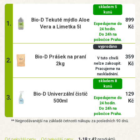
skladem 5
kusů
Bio-D Tekuté mýdlo Aloe
899
1.
Expedujeme do
Vera a Limetka 5l
Kč
24 hodin.
Do 24h na
pobočce Praha.
vyprodáno
Bio-D Prášek na praní
359
V tuto chvíli
2.
2kg
Kč
nelze zakoupit.
Pracujeme na
naskladnění.
skladem 8
kusů
Bio-D Univerzální čistič
129
3.
Expedujeme do
500ml
Kč
24 hodin.
Do 24h na
pobočce Praha.
** Nejprodávanější na základě četnosti nákupu za posledních 90 dnů.
Od nejnižší ceny
Od nejvyšší ceny
1
-
18
z
42
produktů