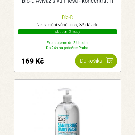
Bio-D Aviváž s vůní lesa - koncentrát 1l
Bio-D
Netradiční vůně lesa, 33 dávek.
skladem 2 kusy
Expedujeme do 24 hodin.
Do 24h na pobočce Praha.
169 Kč
Do košíku