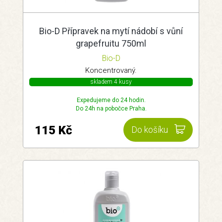
Bio-D Přípravek na mytí nádobí s vůní
grapefruitu 750ml
Bio-D
Koncentrovaný.
skladem 4 kusy
Expedujeme do 24 hodin.
Do 24h na pobočce Praha.
115 Kč
Do košíku