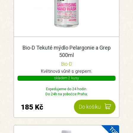
Bio-D Tekuté mýdlo Pelargonie a Grep
500ml
Bio-D
Květinová vůně s grepem.
skladem 2 kusy
Expedujeme do 24 hodin.
Do 24h na pobočce Praha.
185 Kč
Do košíku