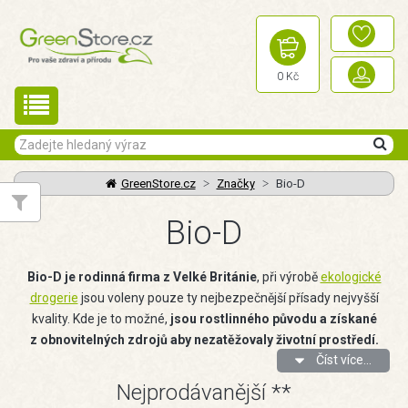
0 Kč
GreenStore.cz
Značky
Bio-D
Bio-D
Bio-D je rodinná firma z Velké Británie
, při výrobě
ekologické
drogerie
jsou voleny pouze ty nejbezpečnější přísady nejvyšší
kvality. Kde je to možné,
jsou rostlinného původu a získané
z obnovitelných zdrojů aby nezatěžovaly životní prostředí.
Číst více...
Nejprodávanější **