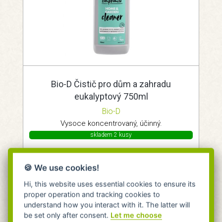
Bio-D Čistič pro dům a zahradu
eukalyptový 750ml
Bio-D
Vysoce koncentrovaný, účinný.
skladem 2 kusy
Expedujeme do 24 hodin.
Do 24h na pobočce Praha.
🍪 We use cookies!
119 Kč
Do košíku
Hi, this website uses essential cookies to ensure its
proper operation and tracking cookies to
understand how you interact with it. The latter will
be set only after consent.
Let me choose