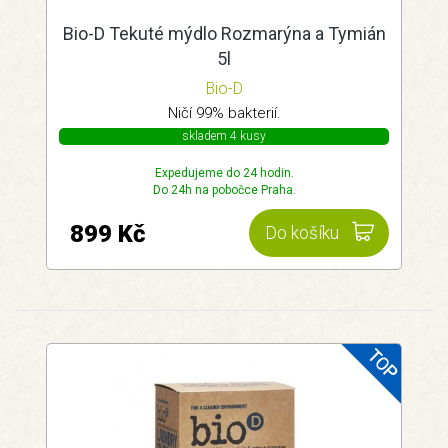
Bio-D Tekuté mýdlo Rozmarýna a Tymián
5l
Bio-D
Ničí 99% bakterií.
skladem 4 kusy
Expedujeme do 24 hodin.
Do 24h na pobočce Praha.
899 Kč
Do košíku