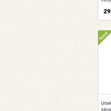
Pracuj
29
Urtek
séru