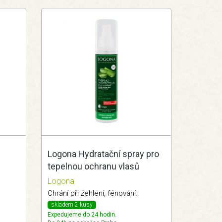
Logona Hydratační spray pro
tepelnou ochranu vlasů
150ml Logona
Logona
Chrání při žehlení, fénování.
skladem 2 kusy
Expedujeme do 24 hodin.