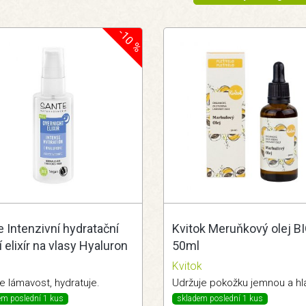
-10 %
 Intenzivní hydratační
Kvitok Meruňkový olej B
 elixír na vlasy Hyaluron
50ml
e
Kvitok
e lámavost, hydratuje.
em poslední 1 kus
skladem poslední 1 kus