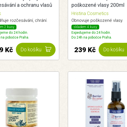
esávání a ochranu vlasů
poškozené vlasy 200ml
Hristina
k
Hristina Cosmetics
ňuje rozčesávání, chrání.
Obnovuje poškozené vlasy.
em 2 kusy
skladem 4 kusy
jeme do 24 hodin.
Expedujeme do 24 hodin.
 na pobočce Praha.
Do 24h na pobočce Praha.
9 Kč
239 Kč
Do košíku
Do košíku