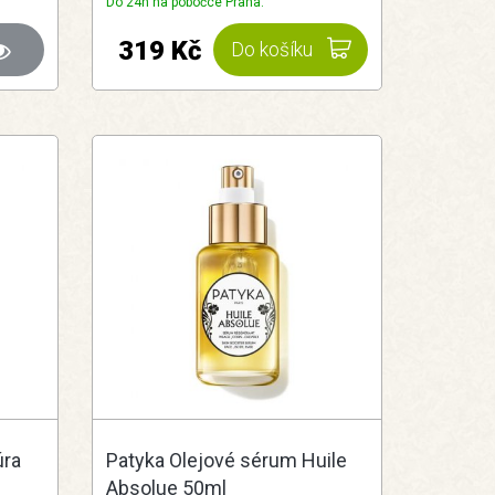
Do 24h na pobočce Praha.
319 Kč
Do košíku
úra
Patyka Olejové sérum Huile
Absolue 50ml