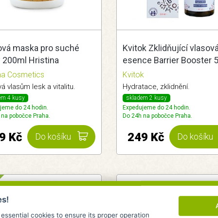
ová maska pro suché
Kvitok Zklidňující vlasov
 200ml Hristina
esence Barrier Booster 
ina Cosmetics
Kvitok
 vlasům lesk a vitalitu.
Hydratace, zklidnění.
em 4 kusy
skladem 2 kusy
jeme do 24 hodin.
Expedujeme do 24 hodin.
 na pobočce Praha.
Do 24h na pobočce Praha.
9 Kč
249 Kč
Do košíku
Do košíku
es!
 essential cookies to ensure its proper operation