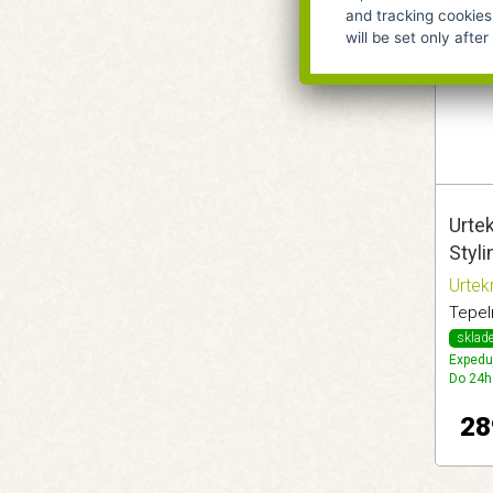
and tracking cookies
will be set only afte
Urtek
Styl
ochr
Urte
Tepel
sklad
Expedu
Do 24h
28