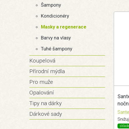
Šampony
Kondicionéry
Masky a regenerace
Barvy na vlasy
Tuhé šampony
Koupelová
Přírodní mýdla
Pro muže
Opalování
Sante
Tipy na dárky
noční
75ml
Sant
Dárkové sady
Snižuj
sklad