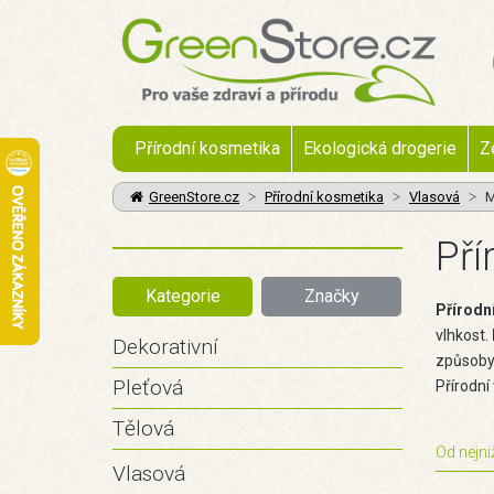
Přírodní kosmetika
Ekologická drogerie
Z
GreenStore.cz
Přírodní kosmetika
Vlasová
M
Pří
Kategorie
Značky
Přírodn
vlhkost.
Dekorativní
způsoby 
Pleťová
Přírodní
Tělová
Od nejni
Vlasová