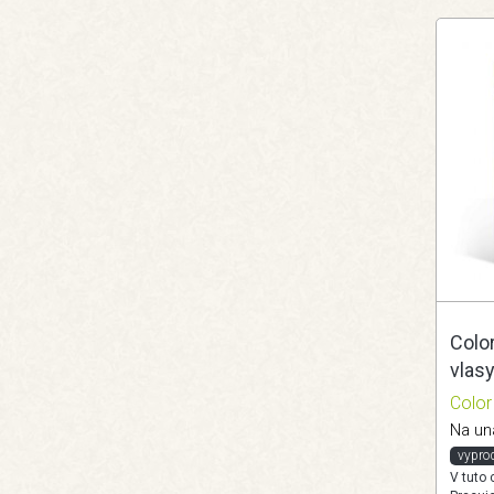
Color
vlas
Color
Na un
vypro
V tuto 