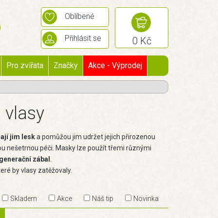
Oblíbené
Přihlásit se
0 Kč
Pro zvířata
Značky
Akce - Výprodej
 vlasy
ají jim lesk
a pomůžou jim udržet jejich přirozenou
inou nešetrnou péči. Masky lze použít třemi různými
generační zábal
.
které by vlasy zatěžovaly.
Skladem
Akce
Náš tip
Novinka