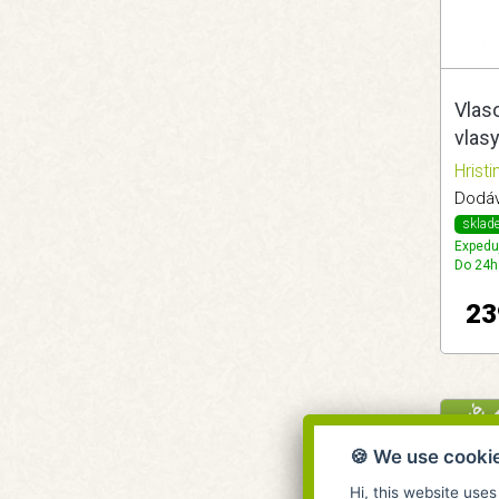
Vlas
vlasy
Hrist
Dodává
sklad
Expedu
Do 24h
23
🍪 We use cooki
Hi, this website uses