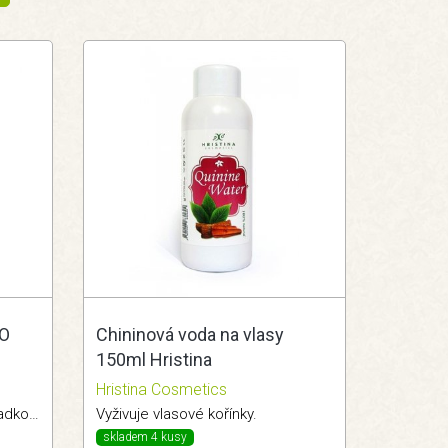
IO
Chininová voda na vlasy
150ml Hristina
Hristina Cosmetics
Udržuje pokožku jemnou a hladkou.
Vyživuje vlasové kořínky.
skladem 4 kusy