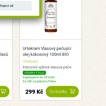
Reject all
Urtekram Vlasový pečující
vlasů
olej kokosový 100ml BIO
Urtekram
Intenzivní výživná vlasová péče.
skladem 4 kusy
Expedujeme do 24 hodin.
Do 24h na pobočce Praha.
299 Kč
Do košíku