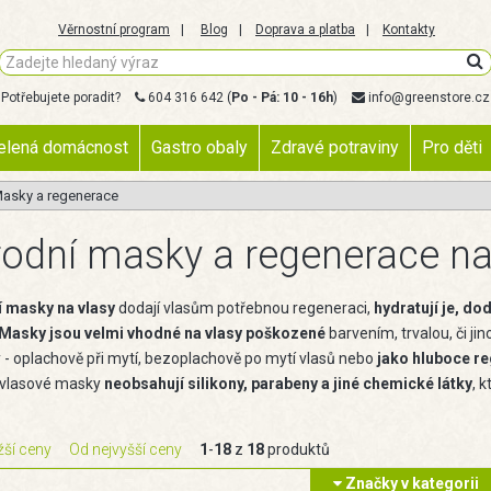
Věrnostní program
Blog
Doprava a platba
Kontakty
Potřebujete poradit?
604 316 642
(
Po - Pá: 10 - 16h
)
info@greenstore.cz
elená domácnost
Gastro obaly
Zdravé potraviny
Pro děti
asky a regenerace
rodní masky a regenerace na
í masky na vlasy
dodají vlasům potřebnou regeneraci,
hydratují je, dod
Masky jsou velmi vhodné na vlasy poškozené
barvením, trvalou, či j
- oplachově při mytí, bezoplachově po mytí vlasů nebo
jako hluboce re
 vlasové masky
neobsahují silikony, parabeny a jiné chemické látky
, 
žší ceny
Od nejvyšší ceny
1
-
18
z
18
produktů
Značky v kategorii