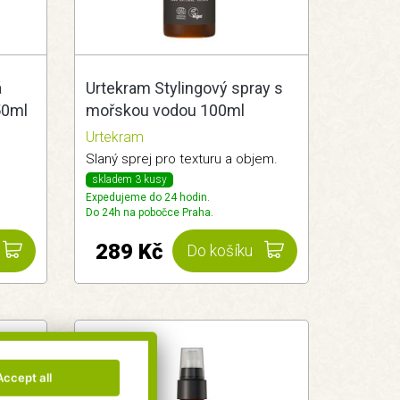
á
Urtekram Stylingový spray s
50ml
mořskou vodou 100ml
Urtekram
Slaný sprej pro texturu a objem.
skladem 3 kusy
Expedujeme do 24 hodin.
Do 24h na pobočce Praha.
289 Kč
Do košíku
Accept all