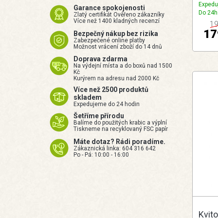
Expedu
Garance spokojenosti
Do 24h
Zlatý certifikát Ověřeno zákazníky
Více než 1400 kladných recenzí
19
17
Bezpečný nákup bez rizika
Zabezpečené online platby
Možnost vrácení zboží do 14 dnů
Doprava zdarma
Na výdejní místa a do boxů nad 1500
Kč
Kurýrem na adresu nad 2000 Kč
Více než 2500 produktů
skladem
Expedujeme do 24 hodin
Šetříme přírodu
Balíme do použitých krabic a výplní
Tiskneme na recyklovaný FSC papír
Máte dotaz? Rádi poradíme.
Zákaznická linka: 604 316 642
Po - Pá: 10:00 - 16:00
Kvit