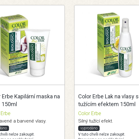
 Erbe Kapilární maska na
Color Erbe Lak na vlasy s
y 150ml
tužícím efektem 150ml
 Erbe
Color Erbe
avené a barvené vlasy.
Silný tužící efekt.
dáno
vyprodáno
chvíli nelze zakoupit.
V tuto chvíli nelze zakoupit.