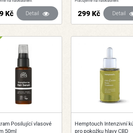
eme na naskladnění.
Pracujeme na naskladnění.
9 Kč
299 Kč
Detail
Detail
ram Posilující vlasové
Hemptouch Intenzivní k
m 50ml
pro pokožku hlavy CBD