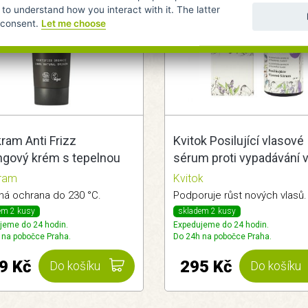
 to understand how you interact with it. The latter
r consent.
Let me choose
ram Anti Frizz
Kvitok Posilující vlasové
ingový krém s tepelnou
sérum proti vypadávání 
anou 75ml
30ml
kram
Kvitok
ná ochrana do 230 °C.
Podporuje růst nových vlasů.
em 2 kusy
skladem 2 kusy
jeme do 24 hodin.
Expedujeme do 24 hodin.
 na pobočce Praha.
Do 24h na pobočce Praha.
9 Kč
295 Kč
Do košíku
Do košíku