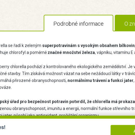
Podrobné informace
O zn
rella se řadí k zeleným
superpotravinám s vysokým obsahem bílkovin
huje chlorofyl a poměrně
značné množství železa
, vápníku, vitamínu E 
berry chlorella pochází z kontrolovaného ekologického zemědělství. Je
čné stavby. Tím získává možnost vázat na sebe nežádoucí látky v trávící
máhá přirozené obranyschopnosti,
normálnímu trávení a funkci jater
ováze.
pský úřad pro bezpečnost potravin potvrdil, že chlorella má prokazat
ozenou obranyschopnost, imunitu a energii, normální funkce střevního tr
i jater, působí jako antioxidant, pročištění organismu.
es!
ručené dávkování:
4 tablety 3x denně před jídlem. Jedná se o doplněk s