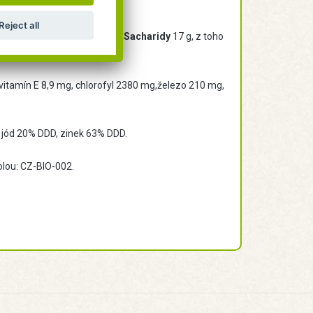
nní dávkování.
Reject all
ycené mastné kyseliny 3,2 g;
Sacharidy
17 g, z toho
 vitamín E 8,9 mg, chlorofyl 2380 mg,železo 210 mg,
, jód 20% DDD, zinek 63% DDD.
lou: CZ-BIO-002.