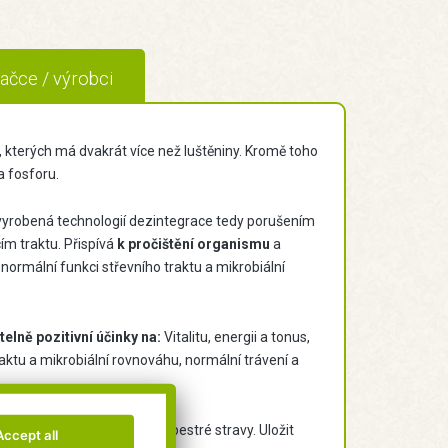
ačce / výrobci
, kterých má dvakrát více než luštěniny. Kromě toho
a fosforu.
 vyrobená technologií dezintegrace tedy porušením
m traktu. Přispívá
k pročištění organismu
a
, normální funkci střevního traktu a mikrobiální
elně pozitivní účinky na:
Vitalitu, energii a tonus,
aktu a mikrobiální rovnováhu, normální trávení a
travy, který není náhradou pestré stravy. Uložit
Accept all