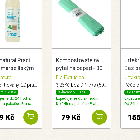
atural Prací
Kompostovatelný
Urtek
s marseillským
pytel na odpad - 30l
Bez p
em 1l
(role 20ks)
15ml 
atural
Bio Extrusion
Urtekr
BioExtrusion
Koncentrovaný, 20 pracích dávek.
3,26Kč bez DPH/ks (50x60cm)
em 4 kusy
skladem > 50 bal.
skladem
jeme do 24 hodin.
Expedujeme do 24 hodin.
Expeduje
 na pobočce Praha.
Do 24h na pobočce Praha.
Do 24h n
9 Kč
79 Kč
155