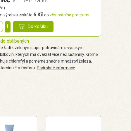
vč. DPH za ks
/g)
6 Kč
 výrobku získáte
do
věrnostního programu
.
+
Do košíku
 do oblíbených
 se řadí k zeleným superpotravinám s vysokým
ílkovin, kterých má dvakrát více než luštěniny. Kromě
huje chlorofyl a poměrně značné množství železa,
vitamínu E a fosforu.
Podrobné informace