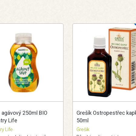
p agávový 250ml BIO
Grešík Ostropestřec kap
ry Life
50ml
ry Life
Grešík