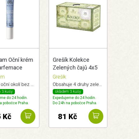
ram Oční krém
Grešík Kolekce
arfemace
Zelených čajů 4x5
BIO
n.s.
am
Grešík
Péče o oční okolí bez vůně.
Obsahuje 4 druhy zelených čajů.
 3 kusy
skladem 3 kusy
me do 24 hodin.
Expedujeme do 24 hodin.
a pobočce Praha.
Do 24h na pobočce Praha.
 Kč
81 Kč