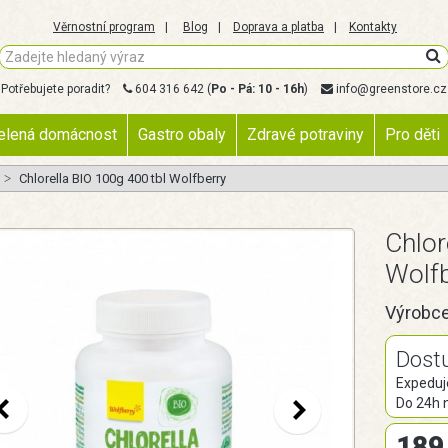
Věrnostní program
Blog
Doprava a platba
Kontakty
Potřebujete poradit?
604 316 642
(
Po - Pá: 10 - 16h
)
info@greenstore.cz
elená domácnost
Gastro obaly
Zdravé potraviny
Pro děti
Chlorella BIO 100g 400 tbl Wolfberry
Chlor
Wolf
Výrobc
Dost
Expeduj
Do 24h 
189