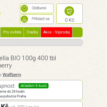
Oblíbené
Přihlásit se
0 Kč
Pro zvířata
Značky
Akce - Výprodej
ella BIO 100g 400 tbl
berry
e:
Wolfberry
upnost:
skladem 6 kusů
eme do 24 hodin.
na pobočce Praha.
 Kč