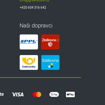
info@greenstore.cz
+420 604 316 642
Naši dopravci