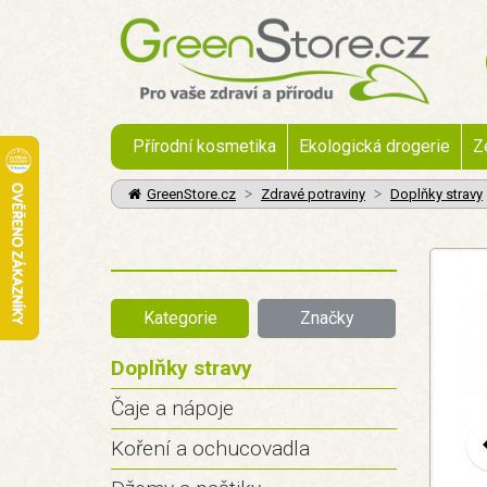
Přírodní kosmetika
Ekologická drogerie
Z
GreenStore.cz
Zdravé potraviny
Doplňky stravy
Kategorie
Značky
Doplňky stravy
Čaje a nápoje
Koření a ochucovadla