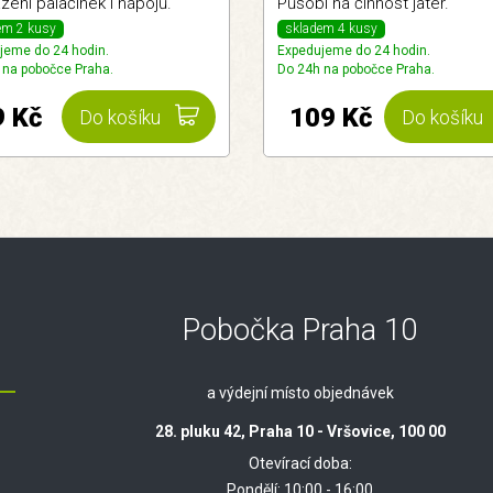
zení palačinek i nápojů.
Působí na činnost jater.
em 2 kusy
skladem 4 kusy
jeme do 24 hodin.
Expedujeme do 24 hodin.
 na pobočce Praha.
Do 24h na pobočce Praha.
9 Kč
109 Kč
Do košíku
Do košíku
Pobočka Praha 10
a výdejní místo objednávek
28. pluku 42, Praha 10 - Vršovice, 100 00
Otevírací doba:
Pondělí:
10:00 - 16:00