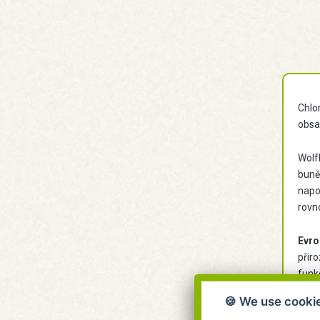
Chlo
obsa
Wolf
buně
napo
rovn
Evro
přir
funkc
🍪 We use cooki
Dopo