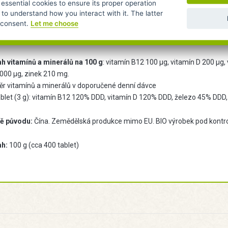
 dosah dětí. Není určeno dětem do tří let. Nepřekračujte doporučené de
 essential cookies to ensure its proper operation
 to understand how you interact with it. The latter
r consent.
Let me choose
iční hodnoty na 100g:
Energie
: 1738 kJ / 415 kcal;
Tuky
12 g, z toho nas
 0,3 g;
Vláknina
13 g;
Bílkoviny
53 g;
Sůl
0,07 g.
h vitamínů a minerálů na 100 g
: vitamín B12 100 µg, vitamín D 200 µg,
1000 µg, zinek 210 mg.
r vitamínů a minerálů v doporučené denní dávce
ablet (3 g): vitamín B12 120% DDD, vitamín D 120% DDD, železo 45% DDD
ě původu:
Čína. Zemědělská produkce mimo EU. BIO výrobek pod kontro
ah:
100 g (cca 400 tablet)