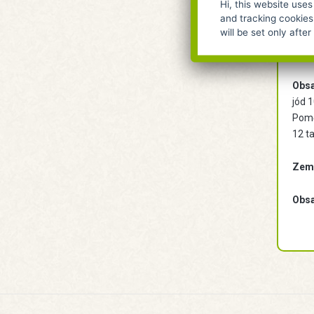
mimo
Hi, this website uses
and tracking cookies
will be set only afte
Nutr
cukry
Obsa
jód 
Pomě
12 t
Zem
Obs