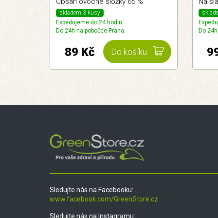
Obsah ovocné složky 65 %.
Na sla
skladem 3 kusy
sklad
Expedujeme do 24 hodin.
Expedu
Do 24h na pobočce Praha.
Do 24h
89 Kč
9
Do košíku
Sledujte nás na Facebooku:
www.facebook.com/GreenStore.cz
Sledujte nás na Instagramu: