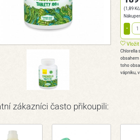
(1,89 Kč
Nákupem
-
Vložit
Chlorella
obsahem b
toho obsa
vápníku, 
tní zákazníci často přikoupili: