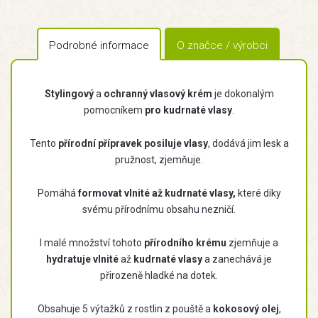
Podrobné informace
O značce / výrobci
Stylingový
a
ochranný vlasový krém
je dokonalým
pomocníkem
pro kudrnaté vlasy
.
Tento
přírodní přípravek
posiluje vlasy
, dodává jim lesk a
pružnost, zjemňuje.
Pomáhá
formovat vlnité až kudrnaté vlasy,
které díky
svému přírodnímu obsahu nezničí.
I malé množství tohoto
přírodního krému
zjemňuje a
hydratuje vlnité
až
kudrnaté vlasy
a zanechává je
přirozeně hladké na dotek.
Obsahuje 5 výtažků z rostlin z pouště a
kokosový olej
,