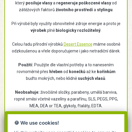
který
posiluje vlasy
a
regeneruje poškozené vlasy
od
zátěžových faktorů
životního prostředí
a
stylingu
.
Při výrobě byly využity obnovitelné zdroje energie a proto je
výrobek
plně
biologicky rozložitelný
.
Celou řadu přírodní výrobků
Desert Essence
máme osobně
odzkoušenou a vřele doporučujeme i jako netradiční dárek.
Použití:
Použijte dle vlastní potřeby a to nanesením
rovnoměrně přes
hřeben
od
konečků
až ke
kořínkům
buďto mokrých, nebo klidně
suchých vlasů
.
Neobsahuje:
živočišné složky, parabeny, umělá barviva,
ropné směsi včetně vazelíny a parafínu, SLS, PEGS, PPG,
MEA, DEA or TEA, glykoly, ftaláty, EDTA.
Složení:
Water (Aqua), Cetearyl Alcohol (Coconut Oil),
🍪 We use cookies!
Behentrimonium Methosulfate, Avena Strigosa Seed