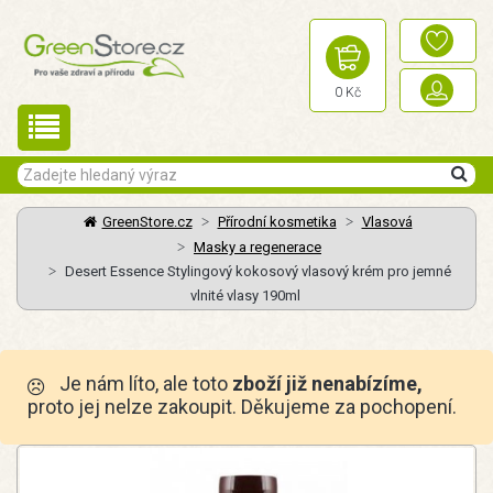
0 Kč
GreenStore.cz
Přírodní kosmetika
Vlasová
Masky a regenerace
Desert Essence Stylingový kokosový vlasový krém pro jemné
vlnité vlasy 190ml
Je nám líto, ale toto
zboží již nenabízíme,
proto jej nelze zakoupit. Děkujeme za pochopení.