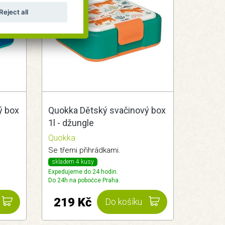
Reject all
ý box
Quokka Dětský svačinový box
1l - džungle
Quokka
Se třemi přihrádkami.
skladem 4 kusy
Expedujeme do 24 hodin.
Do 24h na pobočce Praha.
219 Kč
Do košíku