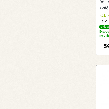
Dělic
sváč
R&B M
Dělíc
sklad
Expedu
Do 24h
5