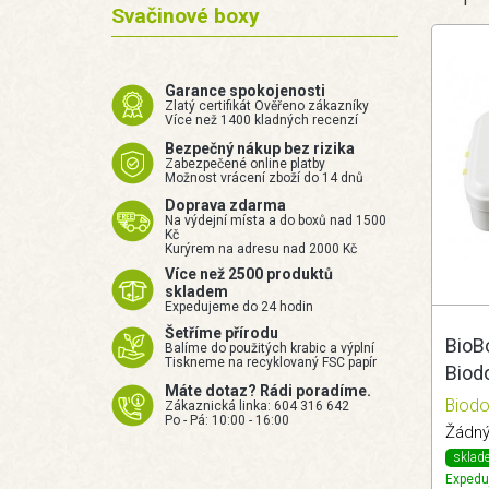
Svačinové boxy
Garance spokojenosti
Zlatý certifikát Ověřeno zákazníky
Více než 1400 kladných recenzí
Bezpečný nákup bez rizika
Zabezpečené online platby
Možnost vrácení zboží do 14 dnů
Doprava zdarma
Na výdejní místa a do boxů nad 1500
Kč
Kurýrem na adresu nad 2000 Kč
Více než 2500 produktů
skladem
Expedujeme do 24 hodin
Šetříme přírodu
BioBo
Balíme do použitých krabic a výplní
Tiskneme na recyklovaný FSC papír
Biod
Máte dotaz? Rádi poradíme.
Biodo
Zákaznická linka: 604 316 642
Po - Pá: 10:00 - 16:00
Žádný
sklad
Expedu