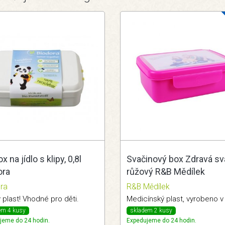
x na jídlo s klipy, 0,8l
Svačinový box Zdravá sv
ora
růžový R&B Mědílek
ra
R&B Mědílek
 plast! Vhodné pro děti.
Medicínský plast, vyrobeno v
em 4 kusy
skladem 2 kusy
jeme do 24 hodin.
Expedujeme do 24 hodin.