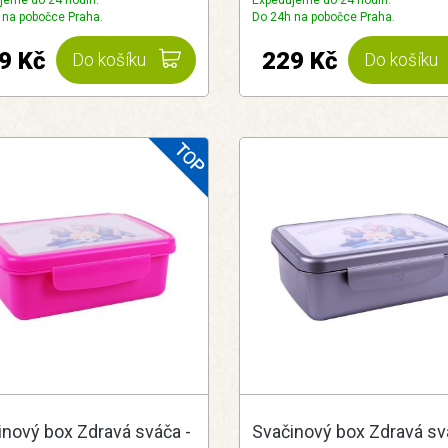
jeme do 24 hodin.
Expedujeme do 24 hodin.
 na pobočce Praha.
Do 24h na pobočce Praha.
9 Kč
229 Kč
Do košíku
Do košíku
inový box Zdravá sváča -
Svačinový box Zdravá sv