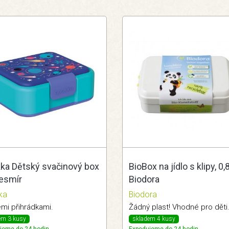
ka Dětský svačinový box
BioBox na jídlo s klipy, 0,8
vesmír
Biodora
ka
Biodora
emi přihrádkami.
Žádný plast! Vhodné pro děti
em 3 kusy
skladem 4 kusy