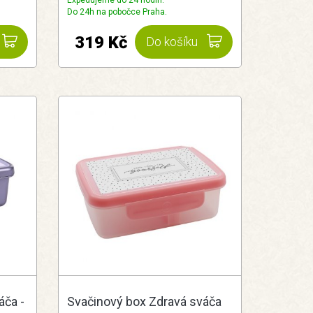
Expedujeme do 24 hodin.
Do 24h na pobočce Praha.
319 Kč
Do košíku
áča -
Svačinový box Zdravá sváča