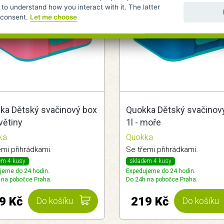
 to understand how you interact with it. The latter
r consent.
Let me choose
ka Dětský svačinový box
Quokka Dětský svačinov
květiny
1l - moře
ka
Quokka
emi přihrádkami.
Se třemi přihrádkami.
em 4 kusy
skladem 4 kusy
jeme do 24 hodin.
Expedujeme do 24 hodin.
 na pobočce Praha.
Do 24h na pobočce Praha.
9 Kč
219 Kč
Do košíku
Do košíku