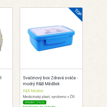
l
Svačinový box Zdravá sváča -
modrý R&B Mědílek
R&B Mědílek
.
Medicínský plast, vyrobeno v ČR.
skladem 3 kusy