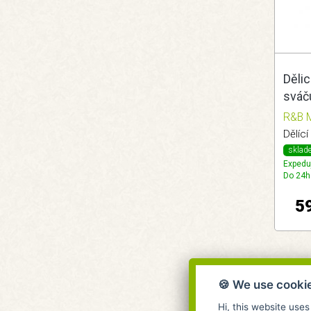
Dělic
sváč
R&B M
Dělíc
sklad
Expedu
Do 24h
5
🍪 We use cooki
Hi, this website uses