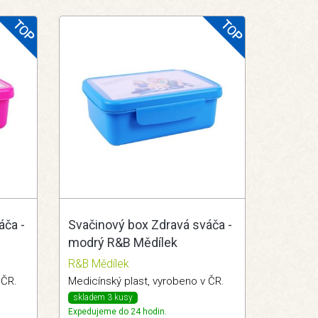
áča -
Svačinový box Zdravá sváča -
modrý R&B Mědílek
R&B Mědílek
 ČR.
Medicínský plast, vyrobeno v ČR.
skladem 3 kusy
Expedujeme do 24 hodin.