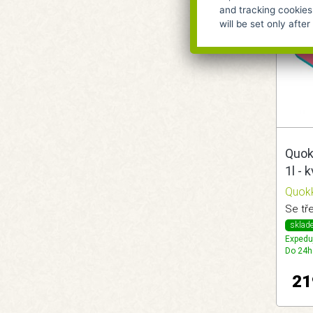
and tracking cookies
will be set only afte
Quok
1l - 
Quok
Se tř
sklad
Expedu
Do 24h
21