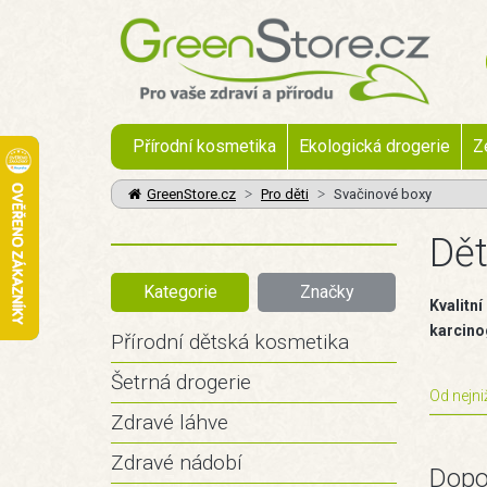
Přírodní kosmetika
Ekologická drogerie
Z
GreenStore.cz
Pro děti
Svačinové boxy
Dět
Kategorie
Značky
Kvalitní
karcino
Přírodní dětská kosmetika
Šetrná drogerie
Od nejni
Zdravé láhve
Zdravé nádobí
Dopo