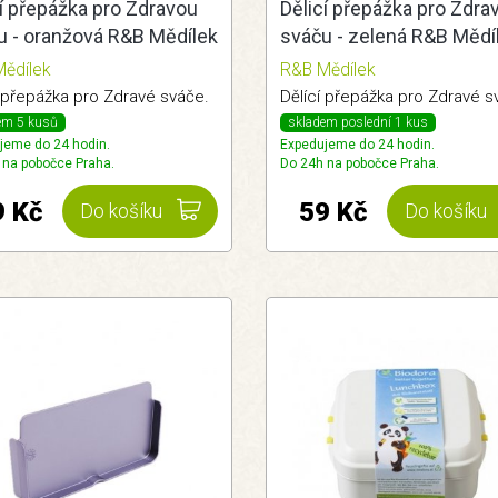
í přepážka pro Zdravou
Dělicí přepážka pro Zdra
u - oranžová R&B Mědílek
sváču - zelená R&B Mědí
ědílek
R&B Mědílek
í přepážka pro Zdravé sváče.
Dělící přepážka pro Zdravé s
em 5 kusů
skladem poslední 1 kus
jeme do 24 hodin.
Expedujeme do 24 hodin.
 na pobočce Praha.
Do 24h na pobočce Praha.
9 Kč
59 Kč
Do košíku
Do košíku