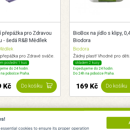
í přepážka pro Zdravou
BioBox na jídlo s klipy, 0,4
u - šedá R&B Mědílek
Biodora
ědílek
Biodora
í přepážka pro Zdravé sváče.
Žádný plast! Vhodné pro děti
em poslední 1 kus
skladem 2 kusy
jeme do 24 hodin.
Expedujeme do 24 hodin.
 na pobočce Praha.
Do 24h na pobočce Praha.
9 Kč
169 Kč
Do košíku
Do košíku
es!
 essential cookies to ensure its proper operation