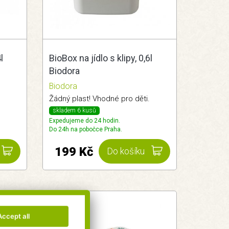
l
BioBox na jídlo s klipy, 0,6l
Biodora
Biodora
.
Žádný plast! Vhodné pro děti.
skladem 6 kusů
Expedujeme do 24 hodin.
Do 24h na pobočce Praha.
199 Kč
Do košíku
Accept all