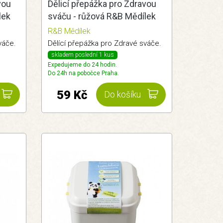
vou
Dělicí přepážka pro Zdravou
lek
sváču - růžová R&B Mědílek
R&B Mědílek
váče.
Dělící přepážka pro Zdravé sváče.
skladem poslední 1 kus
Expedujeme do 24 hodin.
Do 24h na pobočce Praha.
59 Kč
Do košíku