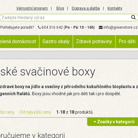
Věrnostní program
Blog
Doprava a platba
Kontakty
Potřebujete poradit?
604 316 642
(
Po - Pá: 10 - 16h
)
info@greenstore.cz
elená domácnost
Gastro obaly
Zdravé potraviny
Pro děti
ské svačinové boxy
 zdravé boxy na jídlo a svačiny z přírodního kukuřičného bioplastu 
genních ftalátů.
Boxy jsou vhodné jak pro děti tak i pro dospělé.
žší ceny
Od nejvyšší ceny
1
-
18
z
18
produktů
Značky v kategorii
ručujeme v kategorii