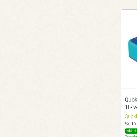
Quok
1l - 
Quok
Se tř
sklad