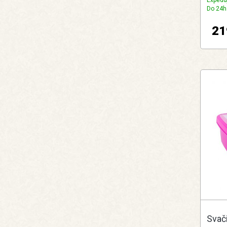
Expedu
Do 24h
21
Svač