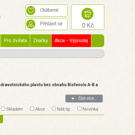
Oblíbené
Přihlásit se
0 Kč
Pro zvířata
Značky
Akce - Výprodej
a zdravotnického plastu bez obsahu Bisfenolu A-B a
Číst více...
Skladem
Akce
Náš tip
Novinka