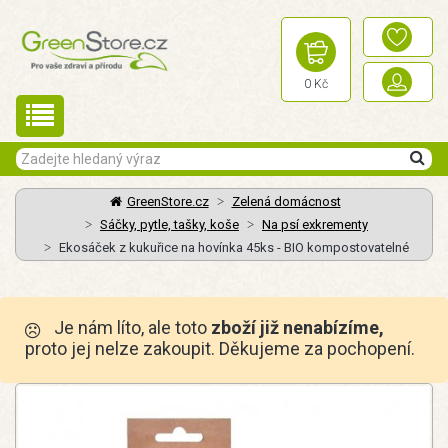
0 Kč
GreenStore.cz
Zelená domácnost
Sáčky, pytle, tašky, koše
Na psí exkrementy
Ekosáček z kukuřice na hovínka 45ks - BIO kompostovatelné
Je nám líto, ale toto
zboží již nenabízíme,
proto jej nelze zakoupit. Děkujeme za pochopení.