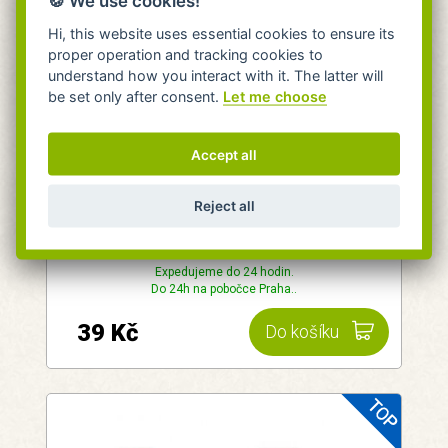
🍪 We use cookies!
Hi, this website uses essential cookies to ensure its
proper operation and tracking cookies to
understand how you interact with it. The latter will
be set only after consent.
Let me choose
Sáčky na psí exkrementy z recykl. plastu
Accept all
50ks
Reject all
Snadno odtrhnutelné.
skladem 18 bal.
Expedujeme do 24 hodin.
Do 24h na pobočce Praha..
39 Kč
Do košíku