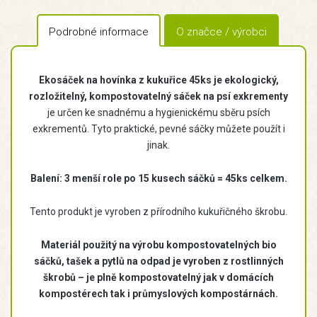
Podrobné informace
O značce / výrobci
Ekosáček na hovínka z kukuřice 45ks je ekologický,
rozložitelný, kompostovatelný sáček na psí exkrementy
je určen ke snadnému a hygienickému sběru psích
exkrementů. Tyto praktické, pevné sáčky můžete použít i
jinak.
Balení: 3 menší role po 15 kusech sáčků = 45ks celkem.
Tento produkt je vyroben z přírodního kukuřičného škrobu.
Materiál použitý na výrobu kompostovatelných bio
sáčků, tašek a pytlů na odpad je vyroben z rostlinných
škrobů
– je plně kompostovatelný jak v domácích
kompostérech tak i průmyslových kompostárnách
.