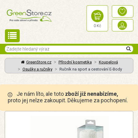
0 Kč
GreenStore.cz
Přírodní kosmetika
Koupelová
Osušky a ručníky
Ručník na sport a cestování E-Body
Je nám líto, ale toto
zboží již nenabízíme,
proto jej nelze zakoupit. Děkujeme za pochopení.