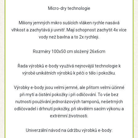
Micro-dry technologie
Miliony jemných mikro sušících vláken rychle nasává
vlhkost a zachytává ji uvnitř. Mají schopnost zachytit 4x více
vody než bavlna a to 2x rychleji.
Rozměry 100x50 cm složený 26x6cm
Řada výrobků e-body využívá nejnovější technologie k
výrobě unikátních výrobků k péči o tělo i pokožku.
Výrobky e-body jsou velmi jemné, ale přitom velmi účinné
při mytí a čistění pokožky i při odličování. To vše bez
nutnosti používání jednorázových tamponů, nešetrných
odličovadel i drhnutí pokožky, při skvělém sacím výkonu a
extrémní životnosti.
Univerzální návod na údržbu výrobků e-body: