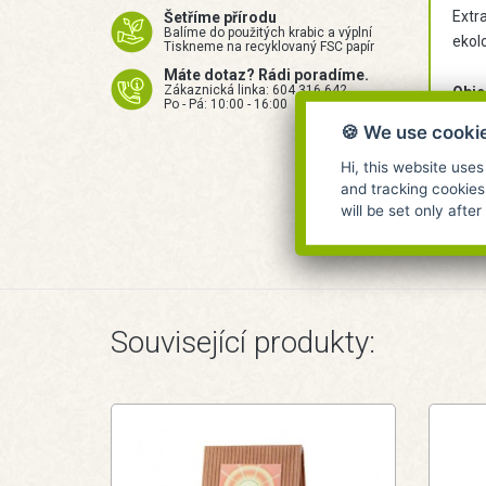
Extr
Šetříme přírodu
Balíme do použitých krabic a výplní
ekol
Tiskneme na recyklovaný FSC papír
Máte dotaz? Rádi poradíme.
Zákaznická linka: 604 316 642
Obje
Po - Pá: 10:00 - 16:00
🍪 We use cooki
Vyro
Hi, this website uses
and tracking cookies
will be set only afte
Související produkty: