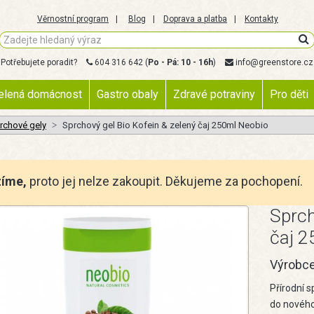
Věrnostní program
Blog
Doprava a platba
Kontakty
Potřebujete poradit?
604 316 642
(
Po - Pá: 10 - 16h
)
info@greenstore.cz
elená domácnost
Gastro obaly
Zdravé potraviny
Pro děti
rchové gely
Sprchový gel Bio Kofein & zelený čaj 250ml Neobio
zíme,
proto jej nelze zakoupit. Děkujeme za pochopení.
Sprch
čaj 
Výrobc
Přírodní s
do nového