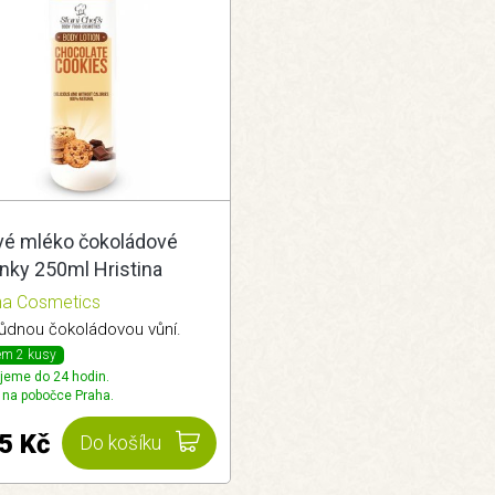
vé mléko čokoládové
nky 250ml Hristina
ina Cosmetics
ůdnou čokoládovou vůní.
em 2 kusy
jeme do 24 hodin.
 na pobočce Praha.
5 Kč
Do košíku