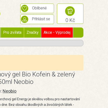
Oblíbené
Přihlásit se
0 Kč
Pro zvířata
Značky
Akce - Výprodej
ový gel Bio Kofein & zelený
250ml Neobio
e:
Neobio
prchový gel Energy je skvělou volbou pro nastartování
 dne. Bez obsahu škodlivých a živočišných látek -