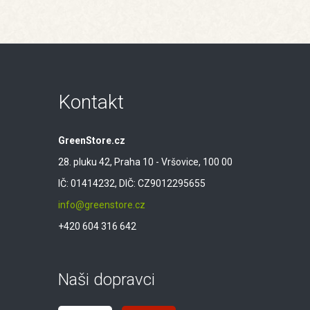
Kontakt
GreenStore.cz
28. pluku 42, Praha 10 - Vršovice, 100 00
IČ: 01414232, DIČ: CZ9012295655
info@greenstore.cz
+420 604 316 642
Naši dopravci