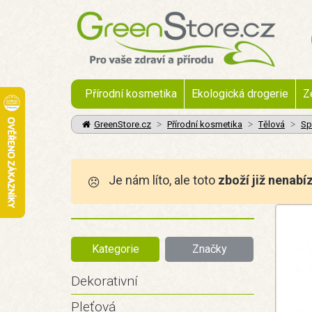
Přírodní kosmetika
Ekologická drogerie
Z
GreenStore.cz
Přírodní kosmetika
Tělová
Sp
Je nám líto, ale toto
zboží již nenabí
Kategorie
Značky
Dekorativní
Pleťová