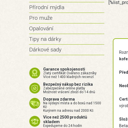
[%list_pr
Přírodní mýdla
Pro muže
Opalování
Tipy na dárky
Dárkové sady
Rozm
kofe
Garance spokojenosti
Před
Zlatý certifikát Ověřeno zákazníky
Více než 1400 kladných recenzí
Bezpečný nákup bez rizika
Neob
Zabezpečené online platby
Možnost vrácení zboží do 14 dnů
Doprava zdarma
Cert
Na výdejní místa a do boxů nad 1500
výrob
Kč
Kurýrem na adresu nad 2000 Kč
Více než 2500 produktů
Slož
skladem
Betai
Expedujeme do 24 hodin