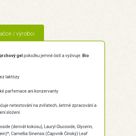
ačce / výrobci
prchový gel
pokožku jemně čistí a vyživuje.
Bio
ez laktózy
ické parfemace ani konzervanty.
učuje netestování na zvířatech, šetrné zpracování a
ní složení.
ide (derivát kokosu), Lauryl Glucoside, Glycerin,
ein)*, Camellia Sinensis (Čajovník Čínský) Leaf