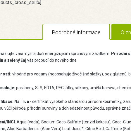
oducts_cross_sell%]
Podrobné informace
O zn
azlujte vaši mysl a duši energizujícím sprchovým zážitkem.
Přírodní s
in a zelený čaj
vás probudí do nového dne.
nosti:
vhodné pro vegany (neobsahuje živočišné složky), bez glutenů, b
sahuje:
parabeny, SLS, EDTA, PEG látky, silikony, umělá barviva, chem
ifikace:
NaTrue
- certifikát vysokého standardu přírodní kosmetiky, zar
u vůči přírodě, přírodní suroviny a dohledatelnost původu, správné znače
ení/INCI
: Aqua (voda), Sodium Coco-Sulfate (tenzid kokosu), Coco-Glucos
ne, Aloe Barbadensis (Aloe Vera) Leaf Juice*, Citric Acid, Caffeine (Kof