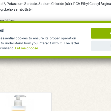
act*, Potassium Sorbate, Sodium Chloride (sůl), PCA Ethyl Cocoyl Argina
ogického zemědělství
m:
250ml
es!
beno v Německu
 essential cookies to ensure its proper operation
 to understand how you interact with it. The latter
r consent.
Let me choose