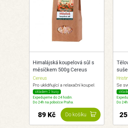
Himalájská koupelová sůl s
Tělo
měsíčkem 500g Cereus
suše
Cereus
Hrist
Pro uklidňující a relaxační koupel.
Se sv
skladem 2 kusy
sklad
Expedujeme do 24 hodin.
Expedu
Do 24h na pobočce Praha.
Do 24h
89 Kč
25
Do košíku