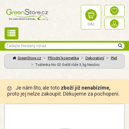
0 Kč
GreenStore.cz
Přírodní kosmetika
Dekorativní
Pleť
Tvářenka No 02 Svěží růže 3,5g Neobio
Je nám líto, ale toto
zboží již nenabízíme,
proto jej nelze zakoupit. Děkujeme za pochopení.