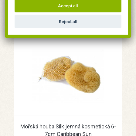
Expedujeme do 24 hodin.
Accept all
Do 24h na pobočce Praha.
89 Kč
Do košíku
Reject all
Mořská houba Silk jemná kosmetická 6-
7cm Caribbean Sun