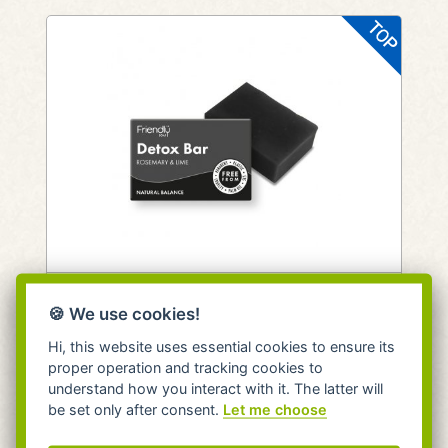
Friendly Soap Detoxikační mýdlo
🍪 We use cookies!
rozmarýn a limeta 95g
Hi, this website uses essential cookies to ensure its
Friendly Soap
proper operation and tracking cookies to
understand how you interact with it. The latter will
Pro problematickou pleť.
be set only after consent.
Let me choose
skladem 12 kusů