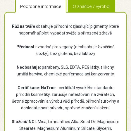
Podrobné informace
O značce / výrobci
Růž na tváře
obsahuje přírodní rozjasňující pigmenty, které
napomáhají pleti vypadat svěže a přirozeně zdravě.
Přednosti:
vhodné pro vegany (neobsahuje živočišné
složky), bez glutenů, bez laktózy
Neobsahuje:
parabeny, SLS, EDTA, PEG látky, silikony,
umělá barviva, chemické parfemace ani konzervanty.
Certifikace:
NaTrue
- certifikát vysokého standardu
přírodní kosmetiky, zaručuje netestování na zvířatech,
šetrné zpracování a výrobu vůči přírodě, přírodní suroviny a
dohledatelnost původu, správné značení složení.
Složení/INCI:
Mica, Limnanthes Alba Seed Oil, Magnesium
Stearate, Magnesium Aluminium Silicate, Glycerin,