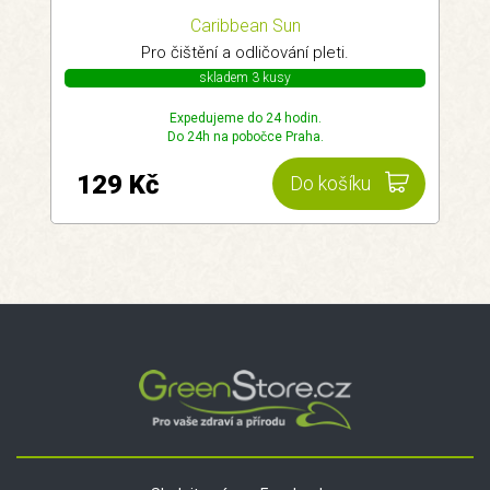
Caribbean Sun
Pro čištění a odličování pleti.
skladem 3 kusy
Expedujeme do 24 hodin.
Do 24h na pobočce Praha.
129 Kč
Do košíku