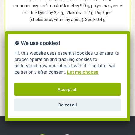
mononenasycené mastné kyseliny 9,0 g, polynenasycené
mastné kyseliny 2,5 g). Vláknina: 1,7 g. Popř. jiné
(cholesterol, vitaminy apod.): Sodík 0,4 g
Skladování:
Skladujte při teplotě do 25°C a relativní vlhkosti
vzduchu do 70%.
🍪 We use cookies!
Alergeny:
Lepek, sója. Může obsahovat stopy vajec, ořechů,
Hi, this website uses essential cookies to ensure its
mléka a sezamu.
proper operation and tracking cookies to
Legislativní zařazení:
Trvanlivé pečivo – oplatky
understand how you interact with it. The latter will
be set only after consent.
Let me choose
Trvanlivost: 5 měsíců
Accept all
Reject all