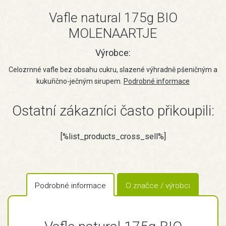
Vafle natural 175g BIO
MOLENAARTJE
Výrobce:
Celozrnné vafle bez obsahu cukru, slazené výhradně pšeničným a
kukuřično-ječným sirupem.
Podrobné informace
Ostatní zákazníci často přikoupili:
[%list_products_cross_sell%]
Podrobné informace
O značce / výrobci