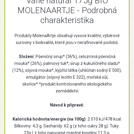
Vafle natural 175g BIO
MOLENAARTJE - Podrobná
charakteristika
Produkty MolenaArtje obsahují vysoce kvalitní, výběrové
suroviny v biokvalitě, které jsou v nerafinované podobě.
Složení:
Pšeničný sirup* (36%), celozrnná pšeničná
mouka* (26%), palmový tuk*, sirup z kukuřičného sladu*
(12%), sójová mouka*, kypřící látka (uhličitan sodný E 500),
emulgátor (sójový lecitin E 322), mořská sůl,
skořice*.*produkt kontrolovaného ekologického
zemědělství
Návod k přípravě:
Kalorická hodnota/energie (na 100g):
2 010 kJ/478 kcal.
Bílkoviny: 4,3 g. Sacharidy: 62 g (z toho cukry 28 g). Tuky:
23g ( z toho nasycené mastné kyseliny 11,3 g,