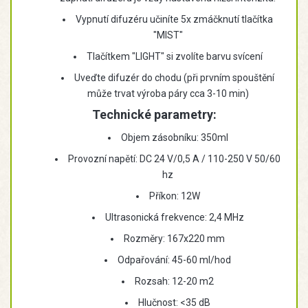
Vypnutí difuzéru učiníte 5x zmáčknutí tlačítka
"MIST"
Tlačítkem "LIGHT" si zvolíte barvu svícení
Uveďte difuzér do chodu (při prvním spouštění
může trvat výroba páry cca 3-10 min)
Technické parametry:
Objem zásobníku: 350ml
Provozní napětí: DC 24 V/0,5 A / 110-250 V 50/60
hz
Příkon: 12W
Ultrasonická frekvence: 2,4 MHz
Rozměry: 167x220 mm
Odpařování: 45-60 ml/hod
Rozsah: 12-20 m2
Hlučnost: <35 dB