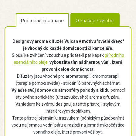
Podrobné informace
O značce / výrobci
Designový aroma difuzér Vulcan v motivu "světlé dřevo"
je vhodný do každé domácnosti či kanceláře
.
Slouží ke zvlhčení vzduchu a přidáte-li pár kapek
přírodního
esenciálního oleje
,
vykouzlíte tím nádhernou vůni, která
provoní celou domácnost.
Difuzéry jsou vhodné pro aromaterapii, chromoterapii
(terapie pomocí světla) - střídání 6 barevných schémat.
Vylaďte svůj domov do atmosféry pohody a klidu
pomocí
stylového sonického (ultrazvukového) aroma difuzéru.
Vzhledem ke svému designu je tento přístroj i stylovým
interiérovým doplňkem.
Tento přístroj přemění ultrazvukem (sónickým působením)
vodu na jemnou vodní páru a rozloží na jemné mikročástice
vonného oleje, které provoní váš byt.