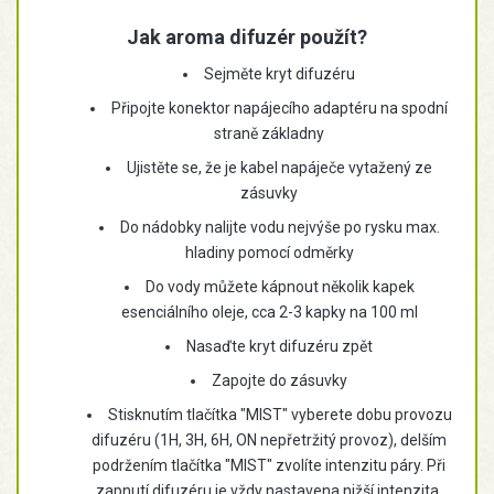
Jak aroma difuzér použít?
Sejměte kryt difuzéru
Připojte konektor napájecího adaptéru na spodní
straně základny
Ujistěte se, že je kabel napáječe vytažený ze
zásuvky
Do nádobky nalijte vodu nejvýše po rysku max.
hladiny pomocí odměrky
Do vody můžete kápnout několik kapek
esenciálního oleje, cca 2-3 kapky na 100 ml
Nasaďte kryt difuzéru zpět
Zapojte do zásuvky
Stisknutím tlačítka "MIST" vyberete dobu provozu
difuzéru (1H, 3H, 6H, ON nepřetržitý provoz), delším
podržením tlačítka "MIST" zvolíte intenzitu páry. Při
zapnutí difuzéru je vždy nastavena nižší intenzita.