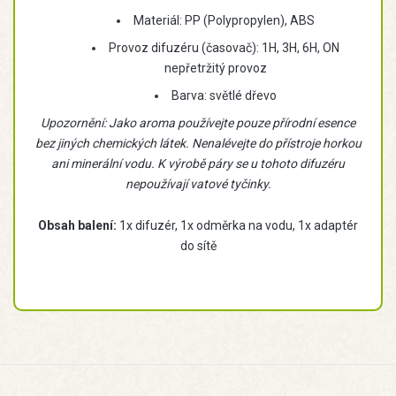
Materiál: PP (Polypropylen), ABS
Provoz difuzéru (časovač): 1H, 3H, 6H, ON
nepřetržitý provoz
Barva: světlé dřevo
Upozornění: Jako aroma používejte pouze přírodní esence
bez jiných chemických látek. Nenalévejte do přístroje horkou
ani minerální vodu. K výrobě páry se u tohoto difuzéru
nepoužívají vatové tyčinky.
Obsah balení:
1x difuzér, 1x odměrka na vodu, 1x adaptér
do sítě