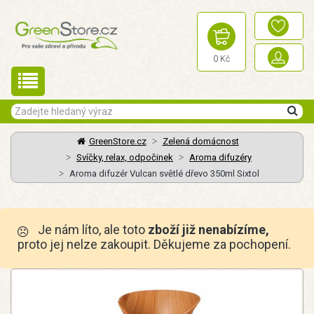
0 Kč
GreenStore.cz
Zelená domácnost
Svíčky, relax, odpočinek
Aroma difuzéry
Aroma difuzér Vulcan světlé dřevo 350ml Sixtol
Je nám líto, ale toto
zboží již nenabízíme,
proto jej nelze zakoupit. Děkujeme za pochopení.