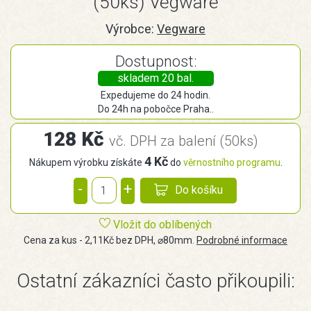
(50ks) Vegware
Výrobce:
Vegware
Dostupnost:
skladem 20 bal.
Expedujeme do 24 hodin.
Do 24h na pobočce Praha..
128 Kč
vč. DPH za balení (50ks)
4 Kč
Nákupem výrobku získáte
do
věrnostního programu
.
-
+
Do košíku
Vložit do oblíbených
Cena za kus - 2,11Kč bez DPH, ⌀80mm.
Podrobné informace
Ostatní zákazníci často přikoupili: