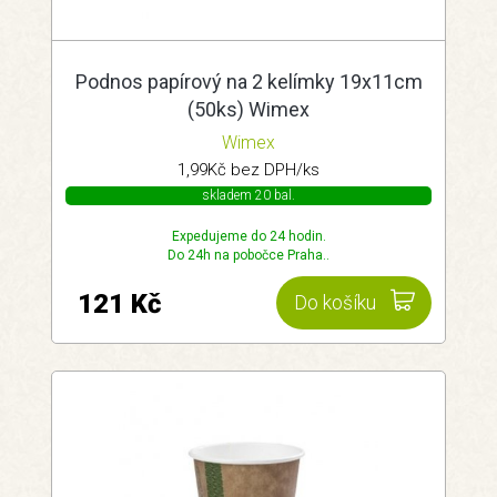
Podnos papírový na 2 kelímky 19x11cm
(50ks) Wimex
Wimex
1,99Kč bez DPH/ks
skladem 20 bal.
Expedujeme do 24 hodin.
Do 24h na pobočce Praha..
121 Kč
Do košíku