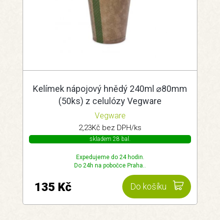
Kelímek nápojový hnědý 240ml ⌀80mm
(50ks) z celulózy Vegware
Vegware
2,23Kč bez DPH/ks
skladem 28 bal.
Expedujeme do 24 hodin.
Do 24h na pobočce Praha..
135 Kč
Do košíku