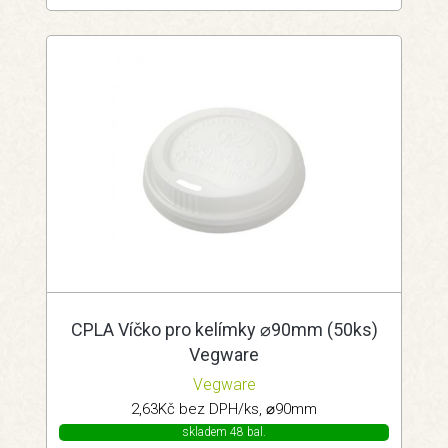
CPLA Víčko pro kelímky ⌀90mm (50ks)
Vegware
Vegware
2,63Kč bez DPH/ks, ⌀90mm
skladem 48 bal.