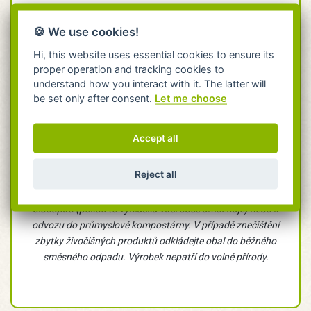
Materiál
: 100% krystalizovaný bioplast CPLA
🍪 We use cookies!
(Crystallized Poly Lactic Acid).
Certifikace
: DIN CERTCO – 7P0671 (shoda s EN
Hi, this website uses essential cookies to ensure its
proper operation and tracking cookies to
13432, Industrial).
understand how you interact with it. The latter will
Použití
: Určeno k jednorázovému použití.
be set only after consent.
Let me choose
Kompatibilita
: s kelímky s průměrem hrdla 80mm
Parametry
: ⌀ 80mm, výška 1,5cm.
Accept all
Balení
: 50 ks
Reject all
Upozornění k likvidaci: Čistý nebo pouze od rostlinných
zbytků znečištěný produkt je určen do hnědých popelnic na
bioodpad (pokud to vyhláška vaší obce umožňuje) nebo k
odvozu do průmyslové kompostárny. V případě znečištění
zbytky živočišných produktů odkládejte obal do běžného
směsného odpadu. Výrobek nepatří do volné přírody.