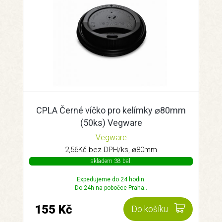
CPLA Černé víčko pro kelímky ⌀80mm
(50ks) Vegware
Vegware
2,56Kč bez DPH/ks, ⌀80mm
skladem 38 bal.
Expedujeme do 24 hodin.
Do 24h na pobočce Praha..
155 Kč
Do košíku