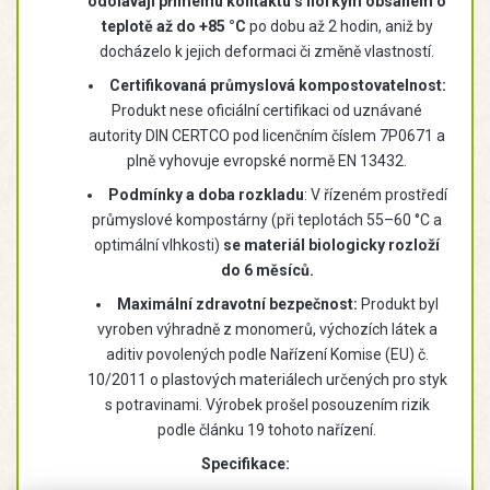
odolávají přímému kontaktu s horkým obsahem o
teplotě až do +85 °C
po dobu až 2 hodin, aniž by
docházelo k jejich deformaci či změně vlastností.
Certifikovaná průmyslová kompostovatelnost:
Produkt nese oficiální certifikaci od uznávané
autority DIN CERTCO pod licenčním číslem 7P0671 a
plně vyhovuje evropské normě EN 13432.
Podmínky a doba rozkladu
: V řízeném prostředí
průmyslové kompostárny (při teplotách 55–60 °C a
optimální vlhkosti)
se materiál biologicky rozloží
do 6 měsíců.
Maximální zdravotní bezpečnost:
Produkt byl
vyroben výhradně z monomerů, výchozích látek a
aditiv povolených podle Nařízení Komise (EU) č.
10/2011 o plastových materiálech určených pro styk
s potravinami. Výrobek prošel posouzením rizik
podle článku 19 tohoto nařízení.
Specifikace: