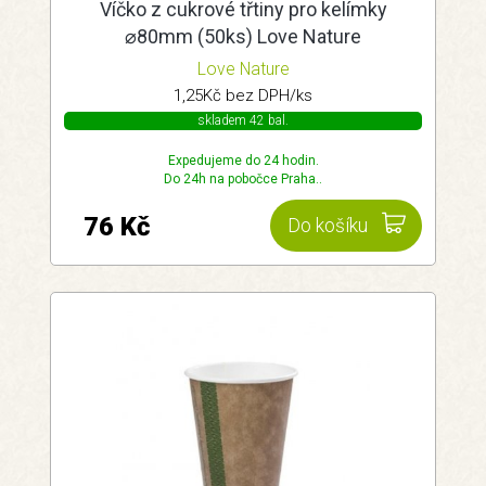
Víčko z cukrové třtiny pro kelímky
⌀80mm (50ks) Love Nature
Love Nature
1,25Kč bez DPH/ks
skladem 42 bal.
Expedujeme do 24 hodin.
Do 24h na pobočce Praha..
76 Kč
Do košíku