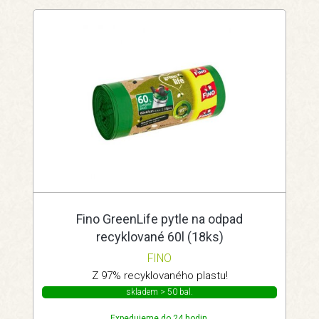
Fino GreenLife pytle na odpad
recyklované 60l (18ks)
FINO
Z 97% recyklovaného plastu!
skladem > 50 bal.
Expedujeme do 24 hodin.