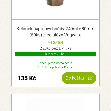
Kelímek nápojový hnědý 240ml ⌀80mm
(50ks) z celulózy Vegware
Vegware
2,23Kč bez DPH/ks
skladem 28 bal.
Expedujeme do 24 hodin.
Do 24h na pobočce Praha..
135 Kč
Do košíku