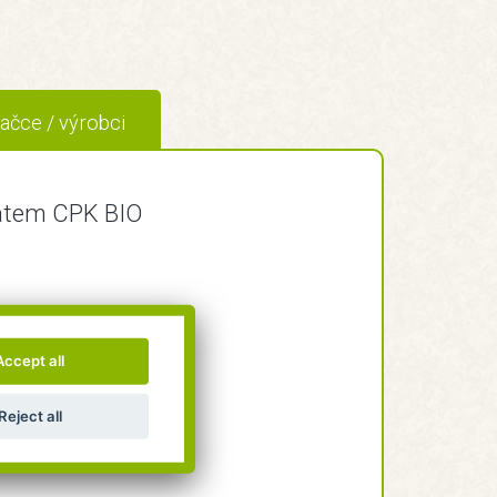
ačce / výrobci
kátem CPK BIO
Accept all
Reject all