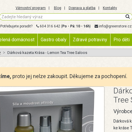
Věrnostní program
Blog
Doprava a platba
Kontakty
Potřebujete poradit?
604 316 642
(
Po - Pá: 10 - 16h
)
info@greenstore.cz
elená domácnost
Gastro obaly
Zdravé potraviny
Pro děti
y
Dárková kazeta Krása - Lemon Tea Tree Saloos
zíme,
proto jej nelze zakoupit. Děkujeme za pochopení.
Dárko
Tree 
Výrobc
Dárková k
ke kráse 