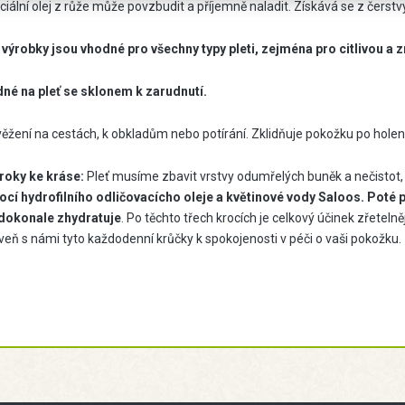
iální olej z růže může povzbudit a příjemně naladit. Získává se z čerstvý
 výrobky jsou vhodné pro všechny typy pleti, zejména pro citlivou a zral
né na pleť se sklonem k zarudnutí.
ěžení na cestách, k obkladům nebo potírání. Zklidňuje pokožku po holení 
kroky ke kráse:
Pleť musíme zbavit vrstvy odumřelých buněk a nečistot, k
cí hydrofilního odličovacícho oleje a květinové vody Saloos.
Poté p
 dokonale zhydratuje
. Po těchto třech krocích je celkový účinek zřetelně
veň s námi tyto každodenní krůčky k spokojenosti v péči o vaši pokožku.