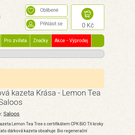
Oblíbené
Přihlásit se
0 Kč
Pro zvířata
Značky
Akce - Výprodej
vá kazeta Krása - Lemon Tea
Saloos
e:
Saloos
azeta Lemon Tea Tree s certifikátem CPK BIO Tři kroky
Tato dárková kazeta obsahuje: Bio regenerační