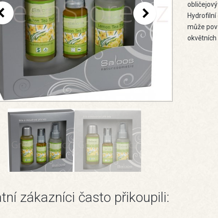
obličejov
Hydrofilní
může povz
okvětních 
tní zákazníci často přikoupili: