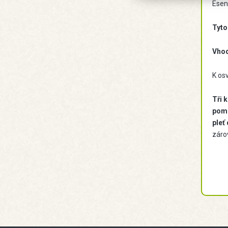
Esenc
Tyto
Vhod
K osv
Tři 
pomo
pleť
záro