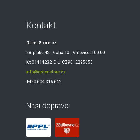
Kontakt
GreenStore.cz
28. pluku 42, Praha 10 - Vršovice, 100 00
IČ: 01414232, DIČ: CZ9012295655
info@greenstore.cz
+420 604 316 642
Naši dopravci