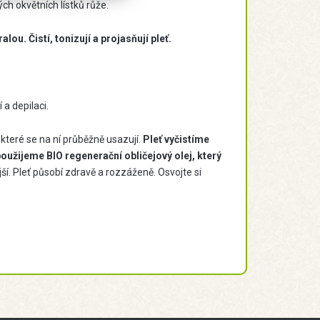
ch okvětních lístků růže.
ou. Čistí, tonizují a projasňují pleť.
a depilaci.
teré se na ní průběžně usazují.
Pleť vyčistíme
oužijeme BIO regenerační obličejový olej, který
jší. Pleť působí zdravě a rozzáženě. Osvojte si