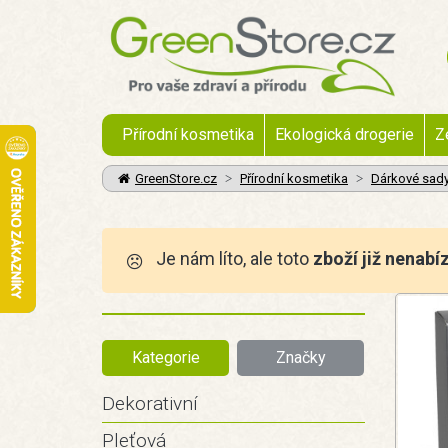
Přírodní kosmetika
Ekologická drogerie
Z
GreenStore.cz
Přírodní kosmetika
Dárkové sad
Je nám líto, ale toto
zboží již nenabí
Kategorie
Značky
Dekorativní
Pleťová