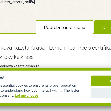
oducts_cross_sell%]
Podrobné informace
O zn
ková kazeta Krása - Lemon Tea Tree s certifi
 kroky ke kráse
 dárková kazeta obsahuje:
es!
regenerační obličejový olej Růže 20ml
 essential cookies to ensure its proper operation
inová pleťová voda Růže 50ml
 to understand how you interact with it. The latter
r consent.
Let me choose
ofilní odličovací olej Růžové dřevo 50ml