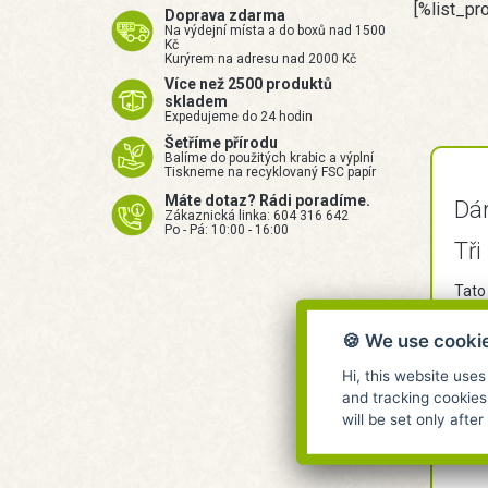
[%list_pr
Doprava zdarma
Na výdejní místa a do boxů nad 1500
Kč
Kurýrem na adresu nad 2000 Kč
Více než 2500 produktů
skladem
Expedujeme do 24 hodin
Šetříme přírodu
Balíme do použitých krabic a výplní
Tiskneme na recyklovaný FSC papír
Máte dotaz? Rádi poradíme.
Dár
Zákaznická linka: 604 316 642
Po - Pá: 10:00 - 16:00
Tři
Tato
🍪 We use cooki
Bio 
Hi, this website uses
Květ
and tracking cookies
will be set only afte
Hydr