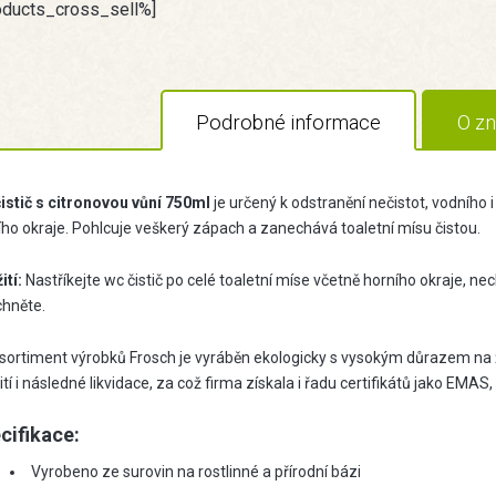
oducts_cross_sell%]
Podrobné informace
O zn
istič
s citronovou vůní 750ml
je určený k odstranění nečistot, vodního
ího okraje. Pohlcuje veškerý zápach a zanechává toaletní mísu čistou.
ití:
Nastříkejte wc čistič po celé toaletní míse včetně horního okraje, nec
chněte.
 sortiment výrobků Frosch je vyráběn ekologicky s vysokým důrazem na ži
tí i následné likvidace, za což firma získala i řadu certifikátů jako EMAS, 
cifikace:
Vyrobeno ze surovin na rostlinné a přírodní bázi