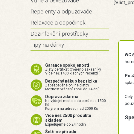
Vůně a osvěžovače
[%list_pr
Repelenty a odpuzovače
Relaxace a odpočinek
Dezinfekční prostředky
Tipy na dárky
WC č
horn
Garance spokojenosti
Zlatý certifikát Ověřeno zákazníky
Více než 1400 kladných recenzí
Použ
Bezpečný nákup bez rizika
splá
Zabezpečené online platby
Možnost vrácení zboží do 14 dnů
Doprava zdarma
Celý
Na výdejní místa a do boxů nad 1500
použi
Kč
Kurýrem na adresu nad 2000 Kč
Více než 2500 produktů
Spe
skladem
Expedujeme do 24 hodin
Šetříme přírodu