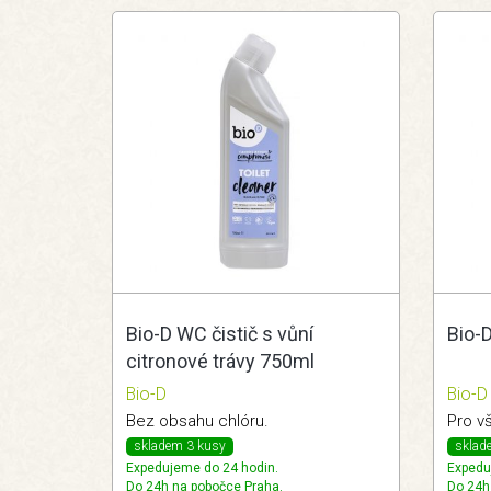
Bio-D WC čistič s vůní
Bio-D
citronové trávy 750ml
Bio-D
Bio-D
Bez obsahu chlóru.
Pro v
skladem 3 kusy
sklad
Expedujeme do 24 hodin.
Expedu
Do 24h na pobočce Praha.
Do 24h