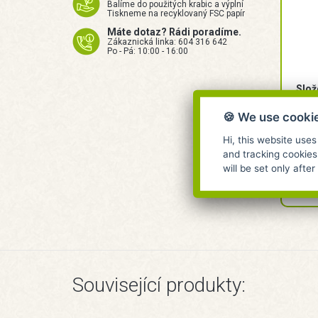
Balíme do použitých krabic a výplní
Tiskneme na recyklovaný FSC papír
Máte dotaz? Rádi poradíme.
Zákaznická linka: 604 316 642
Po - Pá: 10:00 - 16:00
Slož
barv
🍪 We use cooki
Upozo
Hi, this website uses
and tracking cookies
domác
will be set only afte
Související produkty: