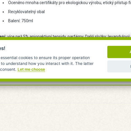
Oceněno mnoha certifikáty pro ekologickou výrobu, etický přístup fi
Recyklovatelný obal
Balení: 750ml
ení:
více než 5% anionaktivní tensidy, parfémy. Další složky: levandulový
iva v malém množství.
es!
rnění: Uchovávejte mimo dosah dětí. Nepoužívejte na mramor nebo jiné pov
 essential cookies to ensure its proper operation
 to understand how you interact with it. The latter
ími čističi. Před použitím si přečtěte údaje na štítku. Je-li nutná lékařs
r consent.
Let me choose