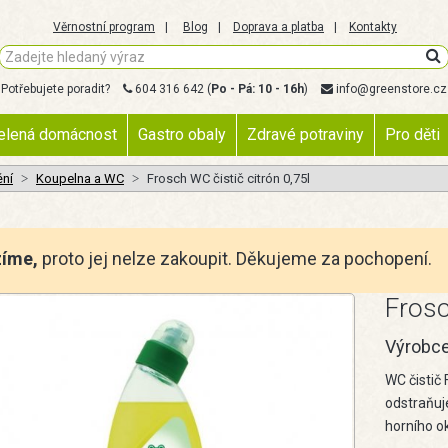
Věrnostní program
Blog
Doprava a platba
Kontakty
Potřebujete poradit?
604 316 642
(
Po - Pá: 10 - 16h
)
info@greenstore.cz
elená domácnost
Gastro obaly
Zdravé potraviny
Pro děti
ění
Koupelna a WC
Frosch WC čistič citrón 0,75l
zíme,
proto jej nelze zakoupit. Děkujeme za pochopení.
Frosc
Výrobc
WC čistič
odstraňuje
horního o