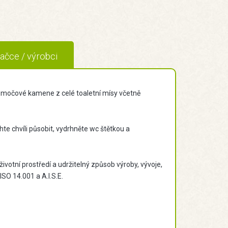
ačce / výrobci
 i močové kamene z celé toaletní mísy včetně
hte chvíli působit, vydrhněte wc štětkou a
votní prostředí a udržitelný způsob výroby, vývoje,
ISO 14.001 a A.I.S.E.