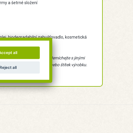
rmy a šetrné složení
 olej, biodegradabilní zahušťovadlo, kosmetická
Accept all
rchy, citlivé na kyseliny. Nemíchejte s jinými
ká pomoc, mějte po ruce obal nebo štítek výrobku.
Reject all