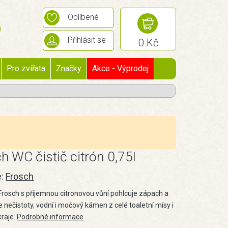
Oblíbené
Přihlásit se
0 Kč
Pro zvířata
Značky
Akce - Výprodej
h WC čistič citrón 0,75l
e:
Frosch
 Frosch s příjemnou citronovou vůní pohlcuje zápach a
 nečistoty, vodní i močový kámen z celé toaletní mísy i
kraje.
Podrobné informace