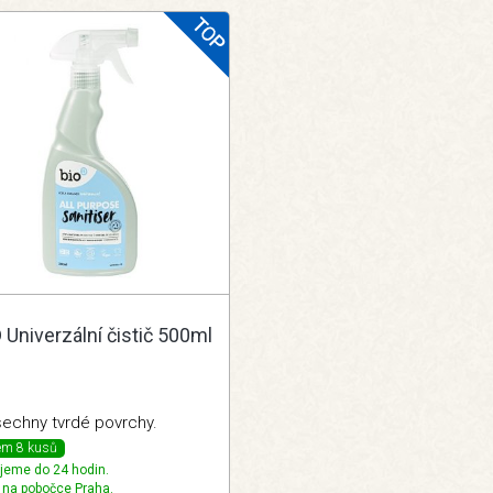
 Univerzální čistič 500ml
šechny tvrdé povrchy.
em 8 kusů
jeme do 24 hodin.
 na pobočce Praha.