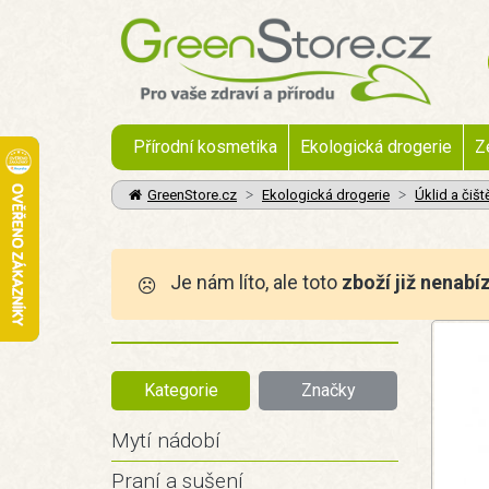
Přírodní kosmetika
Ekologická drogerie
Z
GreenStore.cz
Ekologická drogerie
Úklid a čišt
Je nám líto, ale toto
zboží již nenabí
Kategorie
Značky
Mytí nádobí
Praní a sušení