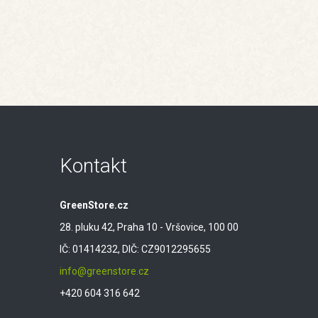
Kontakt
GreenStore.cz
28. pluku 42, Praha 10 - Vršovice, 100 00
IČ: 01414232, DIČ: CZ9012295655
info@greenstore.cz
+420 604 316 642