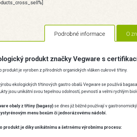
oducts_cross_sell%]
Podrobné informace
O zn
logický produkt značky Vegware s certifikací
 produkt je vyroben z přírodních organických vláken cukrové třtiny.
ýrobu ekologických třtinových gastro obalů Vegware se používá bagasa (z
ukty jsou unikátní svou tepelnou odolností, pevností a velmi rychlým bi
are obaly z třtiny (bagasy)
se dnes již běžně používají v gastronomický
lystyrénovým menu boxům či jednorázovému nádobí.
o produkt je díky unikátnímu a šetrnému výrobnímu procesu: