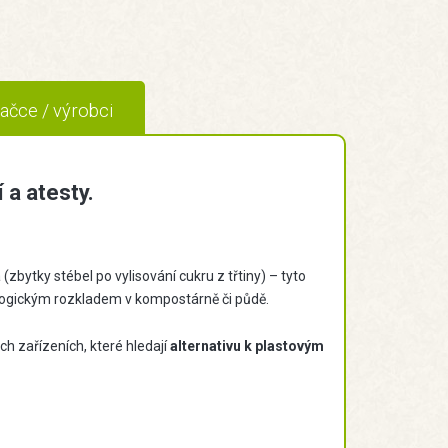
ačce / výrobci
 a atesty.
bytky stébel po vylisování cukru z třtiny) – tyto
ologickým rozkladem v kompostárně či půdě.
ch zařízeních, které hledají
alternativu k plastovým