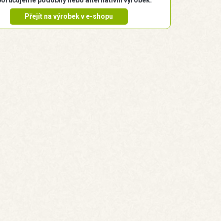
oručujeme podobný nebo alternativní výrobek:
Přejít na výrobek v e-shopu