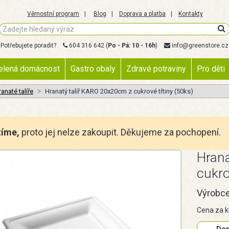
Věrnostní program
Blog
Doprava a platba
Kontakty
Potřebujete poradit?
604 316 642
(
Po - Pá: 10 - 16h
)
info@greenstore.cz
elená domácnost
Gastro obaly
Zdravé potraviny
Pro děti
anaté talíře
Hranatý talíř KARO 20x20cm z cukrové třtiny (50ks)
zíme,
proto jej nelze zakoupit. Děkujeme za pochopení.
Hrana
cukro
Výrobc
Cena za k