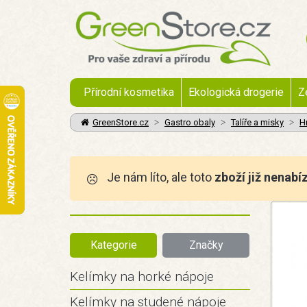
Přírodní kosmetika
Ekologická drogerie
Z
GreenStore.cz
Gastro obaly
Talíře a misky
Hr
Je nám líto, ale toto
zboží již nenabí
Kategorie
Značky
Kelímky na horké nápoje
Kelímky na studené nápoje