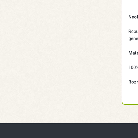
Neob
Ropu 
gene
Mate
100%
Rozm