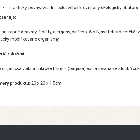
Praktický, pevný, kvalitní, celosvětově rozšířený ekologický obal pro
sahuje:
ani ropné deriváty, ftaláty, alergeny, bisfenol A a B, syntetická změkčo
ticky modifikované organismy.
riál/složení
:
 organická vlákna cukrové třtiny – (bagasa) extrahovaná ze stonků cuk
ěry produktu:
20 x 20 x 1.5cm