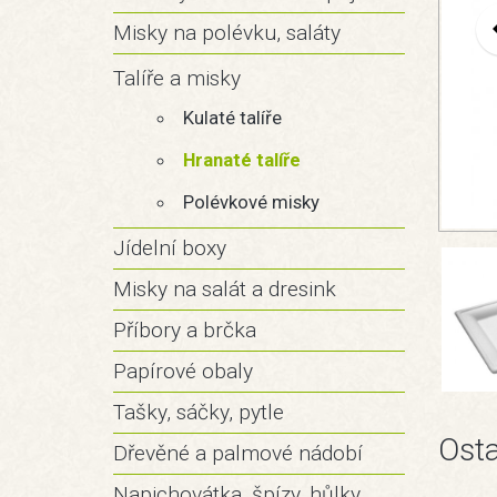
Misky na polévku, saláty
Talíře a misky
Kulaté talíře
Hranaté talíře
Polévkové misky
Jídelní boxy
Misky na salát a dresink
Příbory a brčka
Papírové obaly
Tašky, sáčky, pytle
Osta
Dřevěné a palmové nádobí
Napichovátka, špízy, hůlky