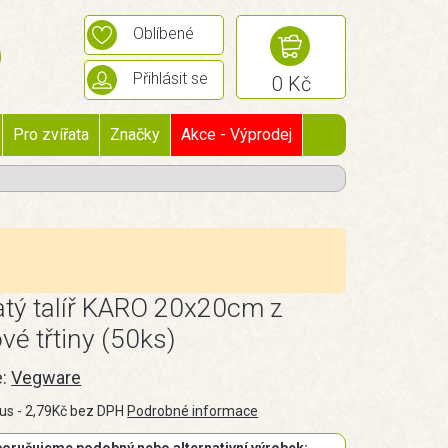
Oblíbené
Přihlásit se
0 Kč
Pro zvířata
Značky
Akce - Výprodej
tý talíř KARO 20x20cm z
vé třtiny (50ks)
e:
Vegware
us - 2,79Kč bez DPH
Podrobné informace