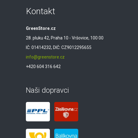
Kontakt
GreenStore.cz
28. pluku 42, Praha 10 - Vršovice, 100 00
IČ: 01414232, DIČ: CZ9012295655
info@greenstore.cz
+420 604 316 642
Naši dopravci