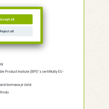
 v přírodě
Accept all
é a bez alergenů
Reject all
oji
Product Insitute (BPI)“ s certifikáty EU -
aná biomasa je čistá
řírodu