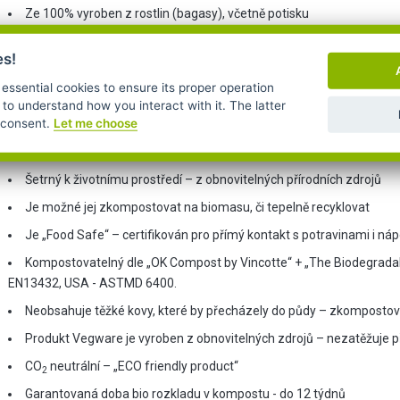
Ze 100% vyroben z rostlin (bagasy), včetně potisku
Kompletně kompostovatelný - biologicky rozložitelný / odbouratelný
es!
Určen pro pokrmy a nápoje od -20°C do +100°C
 essential cookies to ensure its proper operation
Nádobí a gastro obaly z cukrové třtiny jsou zdravotně nezávadn
 to understand how you interact with it. The latter
r consent.
Let me choose
Netestován na zvířatech
Není vyroben z materiálů živočišného původu – vhodný pro vegany
Šetrný k životnímu prostředí – z obnovitelných přírodních zdrojů
Je možné jej zkompostovat na biomasu, či tepelně recyklovat
Je „Food Safe“ – certifikován pro přímý kontakt s potravinami i náp
Kompostovatelný dle „OK Compost by Vincotte“ + „The Biodegradable 
EN13432, USA - ASTMD 6400.
Neobsahuje těžké kovy, které by přecházely do půdy – zkompostov
Produkt Vegware je vyroben z obnovitelných zdrojů – nezatěžuje p
CO
neutrální – „ECO friendly product“
2
Garantovaná doba bio rozkladu v kompostu - do 12 týdnů