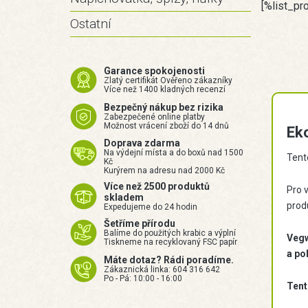
[%list_pr
Ostatní
Garance spokojenosti
Zlatý certifikát Ověřeno zákazníky
Více než 1400 kladných recenzí
Bezpečný nákup bez rizika
Zabezpečené online platby
Možnost vrácení zboží do 14 dnů
Eko
Doprava zdarma
Na výdejní místa a do boxů nad 1500
Tento
Kč
Kurýrem na adresu nad 2000 Kč
Více než 2500 produktů
Pro v
skladem
prod
Expedujeme do 24 hodin
Šetříme přírodu
Balíme do použitých krabic a výplní
Vegw
Tiskneme na recyklovaný FSC papír
a po
Máte dotaz? Rádi poradíme.
Zákaznická linka: 604 316 642
Po - Pá: 10:00 - 16:00
Tent