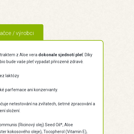
ačce / výrobci
traktem z Aloe vera
dokonale sjednotí pleť
. Díky
bio bude vaše pleť vypadat přirozeně zdravě.
ez laktózy
ické parfemace ani konzervanty.
učuje netestování na zvířatech, šetrné zpracování a
ní složení.
mmunis (Ricinový olej) Seed Oil*, Aloe
ster kokosového oleje), Tocopherol (Vitamin E),