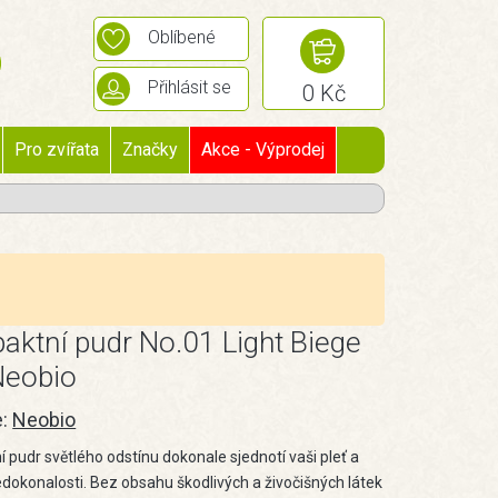
Oblíbené
Přihlásit se
0 Kč
Pro zvířata
Značky
Akce - Výprodej
ktní pudr No.01 Light Biege
Neobio
e:
Neobio
 pudr světlého odstínu dokonale sjednotí vaši pleť a
edokonalosti. Bez obsahu škodlivých a živočišných látek