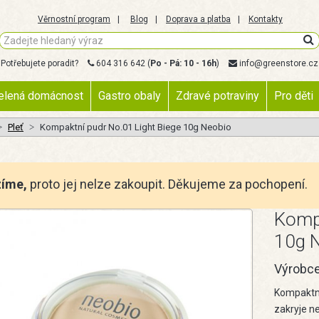
Věrnostní program
Blog
Doprava a platba
Kontakty
Potřebujete poradit?
604 316 642
(
Po - Pá: 10 - 16h
)
info@greenstore.cz
elená domácnost
Gastro obaly
Zdravé potraviny
Pro děti
Pleť
Kompaktní pudr No.01 Light Biege 10g Neobio
zíme,
proto jej nelze zakoupit. Děkujeme za pochopení.
Kompa
10g 
Výrobc
Kompaktní
zakryje n