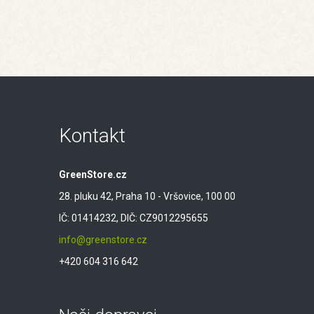
Kontakt
GreenStore.cz
28. pluku 42, Praha 10 - Vršovice, 100 00
IČ: 01414232, DIČ: CZ9012295655
info@greenstore.cz
+420 604 316 642