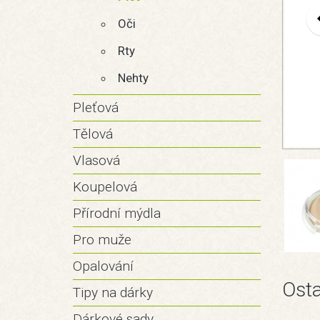
Oči
Rty
Nehty
Pleťová
Tělová
Vlasová
Koupelová
Přírodní mýdla
Pro muže
Opalování
Osta
Tipy na dárky
Dárkové sady