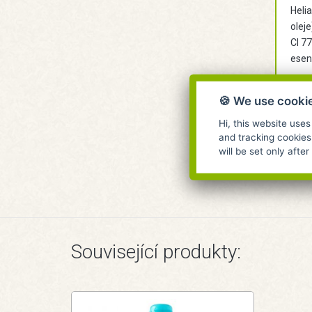
Helia
oleje
CI 77
esenc
Hmo
🍪 We use cooki
Hi, this website uses
Vyro
and tracking cookies
will be set only afte
Související produkty: