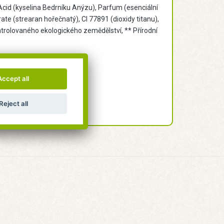
 Acid (kyselina Bedrníku Anýzu), Parfum (esenciální
rate (strearan hořečnatý), CI 77891 (dioxidy titanu),
ontrolovaného ekologického zemědělství, ** Přírodní
Accept all
Reject all