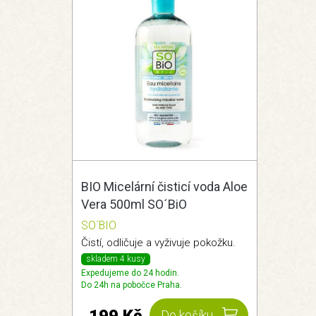
BIO Micelární čisticí voda Aloe
Vera 500ml SO´BiO
SO´BIO
Čistí, odličuje a vyživuje pokožku.
skladem 4 kusy
Expedujeme do 24 hodin.
Do 24h na pobočce Praha.
Do košíku