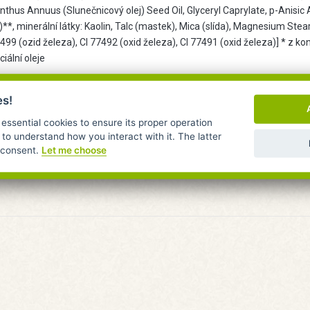
nthus Annuus (Slunečnicový olej) Seed Oil, Glyceryl Caprylate, p-Anisic
)**, minerální látky: Kaolin, Talc (mastek), Mica (slída), Magnesium Stea
499 (ozid železa), CI 77492 (oxid železa), CI 77491 (oxid železa)] * z k
iální oleje
tnost:
10g
es!
 essential cookies to ensure its proper operation
beno v Německu.
 to understand how you interact with it. The latter
r consent.
Let me choose