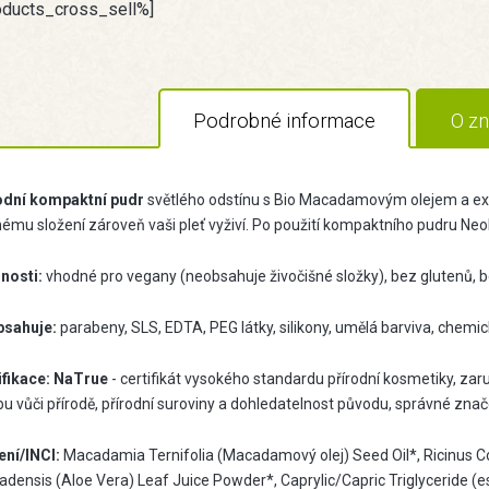
oducts_cross_sell%]
Podrobné informace
O zn
odní kompaktní pudr
světlého odstínu s Bio Macadamovým olejem a ex
nému složení zároveň vaši pleť vyživí. Po použití kompaktního pudru Neo
nosti:
vhodné pro vegany (neobsahuje živočišné složky), bez glutenů, b
sahuje:
parabeny, SLS, EDTA, PEG látky, silikony, umělá barviva, chem
ifikace:
NaTrue
- certifikát vysokého standardu přírodní kosmetiky, zar
u vůči přírodě, přírodní suroviny a dohledatelnost původu, správné znače
ení/INCI:
Macadamia Ternifolia (Macadamový olej) Seed Oil*, Ricinus Co
adensis (Aloe Vera) Leaf Juice Powder*, Caprylic/Capric Triglyceride (e