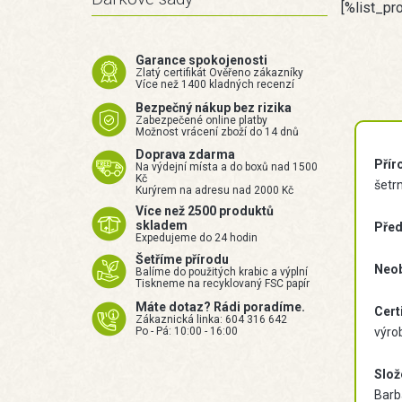
[%list_pr
Garance spokojenosti
Zlatý certifikát Ověřeno zákazníky
Více než 1400 kladných recenzí
Bezpečný nákup bez rizika
Zabezpečené online platby
Možnost vrácení zboží do 14 dnů
Doprava zdarma
Přír
Na výdejní místa a do boxů nad 1500
Kč
šetr
Kurýrem na adresu nad 2000 Kč
Více než 2500 produktů
skladem
Před
Expedujeme do 24 hodin
Šetříme přírodu
Neob
Balíme do použitých krabic a výplní
Tiskneme na recyklovaný FSC papír
Máte dotaz? Rádi poradíme.
Cert
Zákaznická linka: 604 316 642
Po - Pá: 10:00 - 16:00
výrob
Slož
Barb