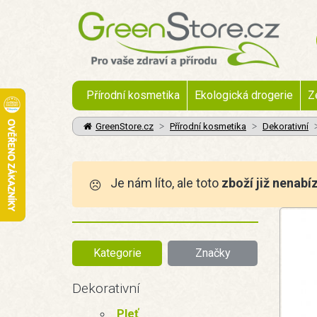
Přírodní kosmetika
Ekologická drogerie
Z
GreenStore.cz
Přírodní kosmetika
Dekorativní
Je nám líto, ale toto
zboží již nenabí
Kategorie
Značky
Dekorativní
Pleť