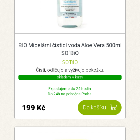
BIO Micelární čisticí voda Aloe Vera 500ml
SO´BiO
SO´BIO
Čistí, odličuje a vyživuje pokožku.
skladem 4 kusy
Expedujeme do 24 hodin.
Do 24h na pobočce Praha.
199 Kč
Do košíku