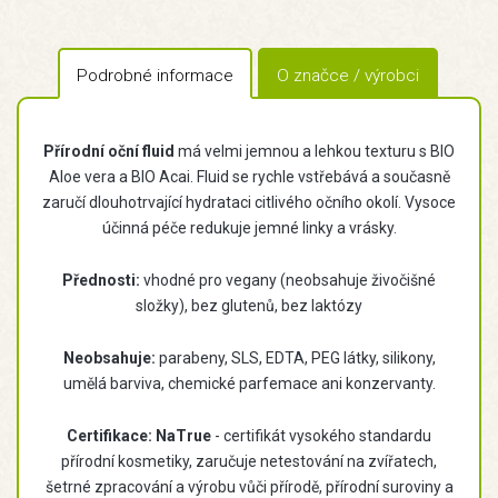
Podrobné informace
O značce / výrobci
Přírodní oční fluid
má velmi jemnou a lehkou texturu s BIO
Aloe vera a BIO Acai. Fluid se rychle vstřebává a současně
zaručí dlouhotrvající hydrataci citlivého očního okolí. Vysoce
účinná péče redukuje jemné linky a vrásky.
Přednosti:
vhodné pro vegany (neobsahuje živočišné
složky), bez glutenů, bez laktózy
Neobsahuje:
parabeny, SLS, EDTA, PEG látky, silikony,
umělá barviva, chemické parfemace ani konzervanty.
Certifikace:
NaTrue
- certifikát vysokého standardu
přírodní kosmetiky, zaručuje netestování na zvířatech,
šetrné zpracování a výrobu vůči přírodě, přírodní suroviny a