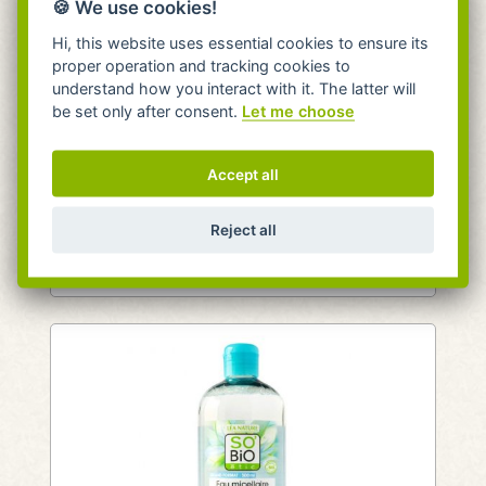
🍪 We use cookies!
Čistící pleťové mléko s vitamínem A a E
Hi, this website uses essential cookies to ensure its
proper operation and tracking cookies to
150ml Hristina
understand how you interact with it. The latter will
Hristina Cosmetics
be set only after consent.
Let me choose
Odličuje, čistí a zklidňuje pleť.
skladem 4 kusy
Accept all
Expedujeme do 24 hodin.
Do 24h na pobočce Praha.
Reject all
195 Kč
Do košíku