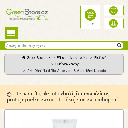
0 Kč
GreenStore.cz
Přírodní kosmetika
Pleťová
Pleťové krémy
24h Oční fluid Bio Aloe vera & Acai 15ml Neobio
Je nám líto, ale toto
zboží již nenabízíme,
proto jej nelze zakoupit. Děkujeme za pochopení.