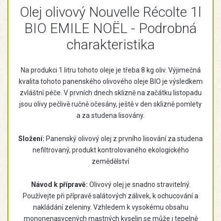
Olej olivový Nouvelle Récolte 1l
BIO EMILE NOËL - Podrobná
charakteristika
Na produkci 1 litru tohoto oleje je třeba 8 kg oliv. Výjimečná
kvalita tohoto panenského olivového oleje BIO je výsledkem
zvláštní péče. V prvních dnech sklizně na začátku listopadu
jsou olivy pečlivě ručně očesány, ještě v den sklizně pomlety
a za studena lisovány.
Složení:
Panenský olivový olej z prvního lisování za studena
nefiltrovaný, produkt kontrolovaného ekologického
zemědělství
Návod k přípravě:
Olivový olej je snadno stravitelný.
Používejte při přípravě salátových zálivek, k ochucování a
nakládání zeleniny. Vzhledem k vysokému obsahu
mononenasycených mastných kyselin se může i tepelně