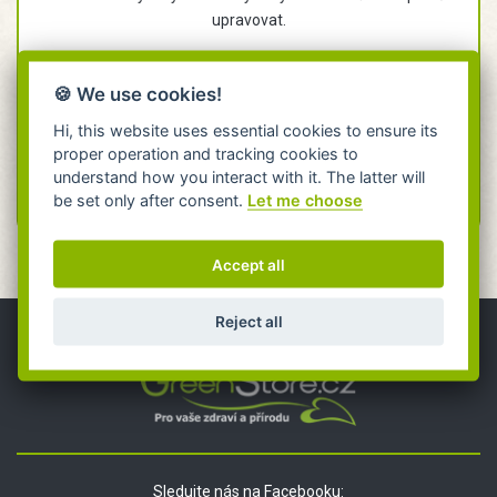
upravovat.
Skladování:
Nevystavujte slunečnímu záření.
🍪 We use cookies!
Legislativní zařazení:
Jedlý olej – rostlinný, jednodruhový.
Hi, this website uses essential cookies to ensure its
Trvanlivost: 12 měsíců
proper operation and tracking cookies to
understand how you interact with it. The latter will
be set only after consent.
Let me choose
Accept all
Reject all
Sledujte nás na Facebooku: