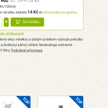
vč. DPH za ks
 Kč/100ml)
14 Kč
 výrobku získáte
do
věrnostního programu
.
+
Do košíku
 do oblíbených
ělový olej s vanilkou a zlatým práškem vyživuje pokožku
í a dodává jí zářivý vzhled. Neobsahuje ochranné
V filtry.
Podrobné informace