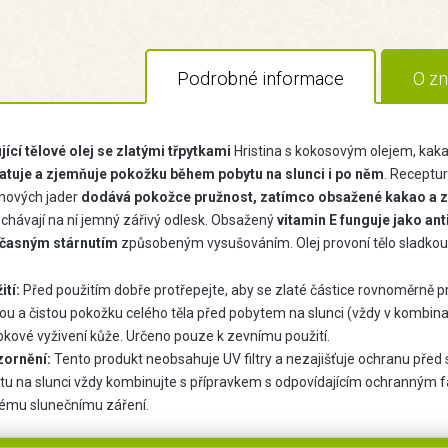
Podrobné informace
O zn
jící tělové olej se zlatými třpytkami
Hristina s kokosovým olejem, ka
atuje a zjemňuje pokožku během pobytu na slunci i po něm
. Receptur
nových jader
dodává pokožce pružnost, zatímco obsažené kakao a zla
chávají na ní jemný zářivý odlesk. Obsažený
vitamin E funguje jako an
časným stárnutím
způsobeným vysušováním. Olej provoní tělo sladkou v
ití:
Před použitím dobře protřepejte, aby se zlaté částice rovnoměrně p
ou a čistou pokožku celého těla před pobytem na slunci (vždy v kombi
bkové vyživení kůže. Určeno pouze k zevnímu použití.
ornění:
Tento produkt neobsahuje UV filtry a nezajišťuje ochranu před s
tu na slunci vždy kombinujte s přípravkem s odpovídajícím ochranným f
ému slunečnímu záření.