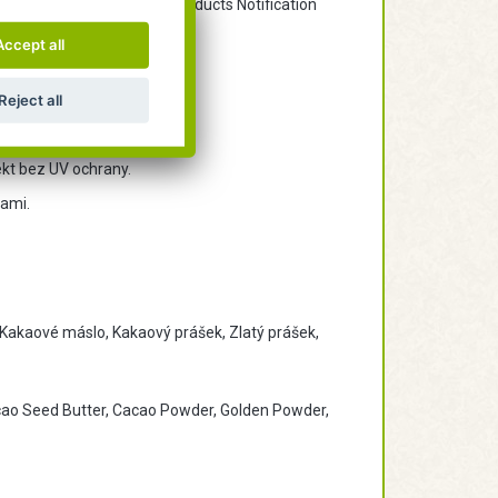
portálu CPNP (Cosmetic Products Notification
h.
Accept all
Reject all
 a dekorativních částicích.
ekt bez UV ochrany.
rami.
 Kakaové máslo, Kakaový prášek, Zlatý prášek,
cao Seed Butter, Cacao Powder, Golden Powder,