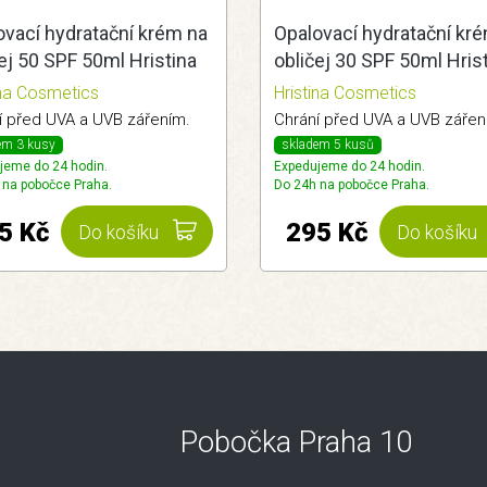
ovací hydratační krém na
Opalovací hydratační kr
ej 50 SPF 50ml Hristina
obličej 30 SPF 50ml Hris
ina Cosmetics
Hristina Cosmetics
í před UVA a UVB zářením.
Chrání před UVA a UVB zářen
em 3 kusy
skladem 5 kusů
jeme do 24 hodin.
Expedujeme do 24 hodin.
 na pobočce Praha.
Do 24h na pobočce Praha.
5 Kč
295 Kč
Do košíku
Do košíku
Pobočka Praha 10