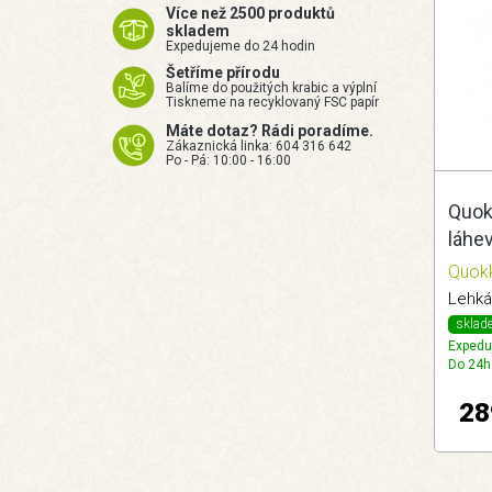
Více než 2500 produktů
skladem
Expedujeme do 24 hodin
Šetříme přírodu
Balíme do použitých krabic a výplní
Tiskneme na recyklovaný FSC papír
Máte dotaz? Rádi poradíme.
Zákaznická linka: 604 316 642
Po - Pá: 10:00 - 16:00
Quok
láhev
bam
Quok
sklad
Expedu
Do 24h
28