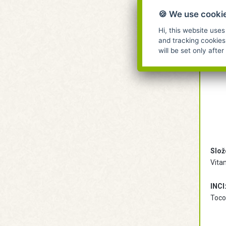
Regi
🍪 We use cooki
Porta
Hi, this website uses
Spec
and tracking cookies
will be set only afte
Slož
Vitam
INCI
Tocop