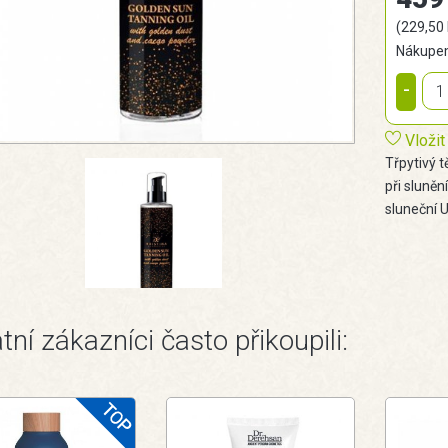
(229,50
Nákupem
-
Vložit
Třpytivý t
při sluněn
sluneční U
tní zákazníci často přikoupili: