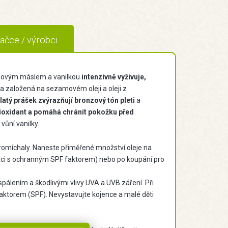
ačce / výrobci
kaovým máslem a vanilkou
intenzivně vyživuje,
a založená na sezamovém oleji a oleji z
tý prášek zvýrazňují bronzový tón pleti
a
tioxidant a pomáhá chránit pokožku před
ůní vanilky.
romíchaly. Naneste přiměřené množství oleje na
naci s ochranným SPF faktorem) nebo po koupání pro
pálením a škodlivými vlivy UVA a UVB záření. Při
aktorem (SPF). Nevystavujte kojence a malé děti