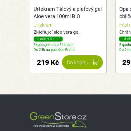
Urtekram Tělový a pleťový gel
Opal
Aloe vera 100ml BIO
oblič
Urtekram
Hrist
Zklidňující aloe vera gel.
Chrán
skladem 6 kusů
sklad
Expedujeme do 24 hodin.
Expedu
Do 24h na pobočce Praha.
Do 24h
219 Kč
29
Do košíku