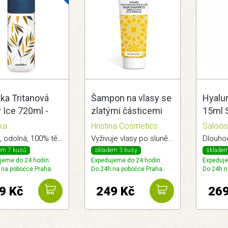
ka Tritanová
Šampon na vlasy se
Hyalu
 Ice 720ml -
zlatými částicemi
15ml 
boo
pro letní období
ka
Hristina Cosmetics
Saloo
200ml Hristina
Lehká, odolná, 100% těsnící.
Vyživuje vlasy po slunění.
em 7 kusů
skladem 3 kusy
skladem
jeme do 24 hodin.
Expedujeme do 24 hodin.
Expeduje
 na pobočce Praha.
Do 24h na pobočce Praha.
Do 24h n
9 Kč
249 Kč
269