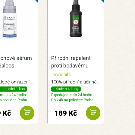
ronové sérum
Přírodní repelent
Saloos
proti bodavému
hmyzu 50ml
s
Incognito
Incognito
Dlouhodobé omlazení pleti.
100% přírodní a účinné. Bez DEET.
 poslední 1 kus
skladem 4 kusy
me do 24 hodin.
Expedujeme do 24 hodin.
a pobočce Praha.
Do 24h na pobočce Praha.
 Kč
189 Kč