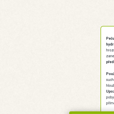
Peču
hydr
hroz
zane
před
Použ
such
hlou
Upoz
poby
přím