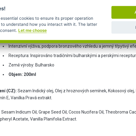
strace a standardy EU:
Produkty jsou řádně registrovány v evropském 
es!
l) a plně splňují přísná nařízení Evropské unie o kosmetických přípravcíc
 essential cookies to ensure its proper operation
ifikace:
 to understand how you interact with it. The latter
r consent.
Let me choose
Složení založené na čistých rostlinných olejích, máslech, vitaminu E
Intenzivní výživa, podpora bronzového vzhledu a jemný třpytivý ef
Receptura: Inspirováno tradičními bulharskými a perskými receptu
Země výroby: Bulharsko
Objem: 200ml
ení (CZ):
Sezam Indický olej, Olej z hroznových semínek, Kokosový olej,
ín E, Vanilka Pravá extrakt.
:
Sesam Indicum Oil, Grape Seed Oil, Cocos Nucifera Oil, Theobroma Ca
heryl Acetate, Vanilla Planifolia Extract.