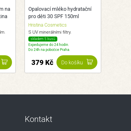
ém na
Opalovací mléko hydratační
tina
pro děti 30 SPF 150ml
Hristina
Hristina Cosmetics
ím.
S UV minerálními filtry.
skladem 5 kusů
Expedujeme do 24 hodin.
Do 24h na pobočce Praha.
379 Kč
Do košíku
Kontakt