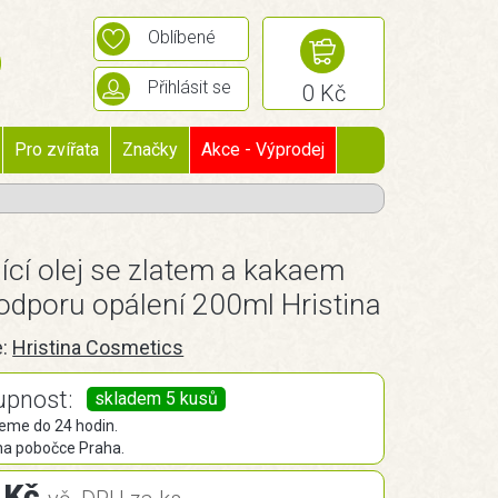
Oblíbené
Přihlásit se
0 Kč
Pro zvířata
Značky
Akce - Výprodej
ící olej se zlatem a kakaem
odporu opálení 200ml Hristina
e:
Hristina Cosmetics
upnost:
skladem 5 kusů
eme do 24 hodin.
na pobočce Praha.
 Kč