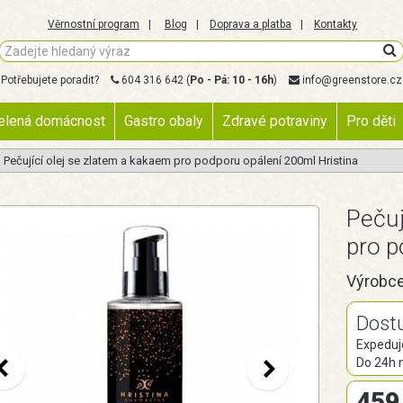
Věrnostní program
Blog
Doprava a platba
Kontakty
Potřebujete poradit?
604 316 642
(
Po - Pá: 10 - 16h
)
info@greenstore.cz
elená domácnost
Gastro obaly
Zdravé potraviny
Pro děti
Pečující olej se zlatem a kakaem pro podporu opálení 200ml Hristina
Pečuj
pro p
Výrobc
Dost
Expeduj
Do 24h 
459