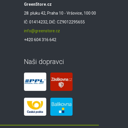
GreenStore.cz
28. pluku 42, Praha 10 - Vršovice, 100 00
IČ: 01414232, DIČ: CZ9012295655
info@greenstore.cz
+420 604 316 642
Naši dopravci