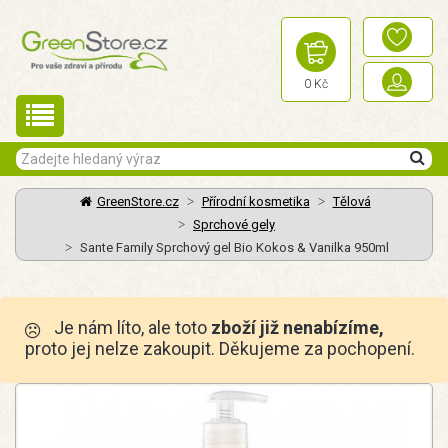
0 Kč
GreenStore.cz
Přírodní kosmetika
Tělová
Sprchové gely
Sante Family Sprchový gel Bio Kokos & Vanilka 950ml
Je nám líto, ale toto
zboží již nenabízíme,
proto jej nelze zakoupit. Děkujeme za pochopení.