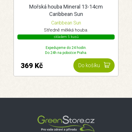
Mořská houba Mineral 13-14cm
Caribbean Sun
Caribbean Sun
Středně měkká houba.
skladem 5 kusů
Expedujeme do 24 hodin.
Do 24h na pobočce Praha.
369 Kč
Do košíku