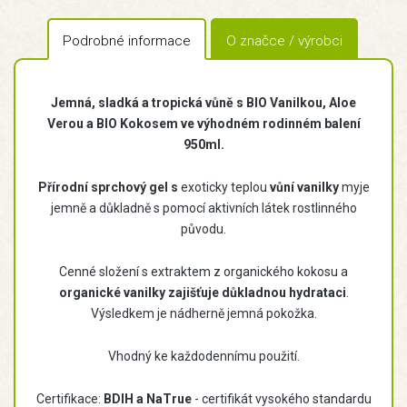
Podrobné informace
O značce / výrobci
Jemná, sladká a tropická vůně s BIO Vanilkou, Aloe
Verou a BIO Kokosem ve výhodném rodinném balení
950ml.
Přírodní sprchový gel s
exoticky teplou
vůní vanilky
myje
jemně a důkladně s pomocí aktivních látek rostlinného
původu.
Cenné složení s extraktem z organického kokosu a
organické vanilky zajišťuje důkladnou hydrataci
.
Výsledkem je nádherně jemná pokožka.
Vhodný ke každodennímu použití.
Certifikace:
BDIH a NaTrue
- certifikát vysokého standardu