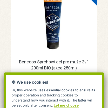
Benecos Sprchový gel pro muže 3v1
200ml BIO (akce 250ml)
Benecos
Na tělo, vlasy i obličej AKCE +25%
🍪 We use cookies!
skladem 5 kusů
Hi, this website uses essential cookies to ensure its
proper operation and tracking cookies to
Expedujeme do 24 hodin.
Do 24h na pobočce Praha.
understand how you interact with it. The latter will
be set only after consent.
Let me choose