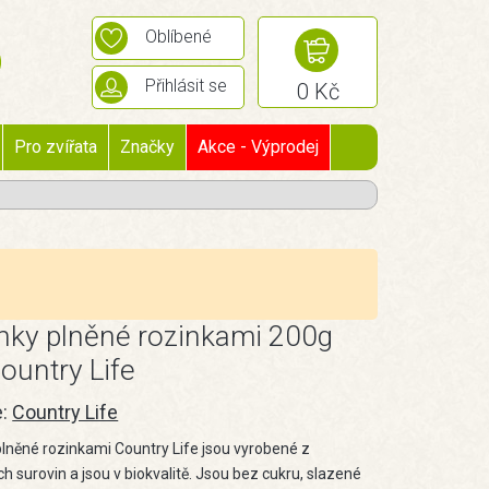
Oblíbené
Přihlásit se
0 Kč
Pro zvířata
Značky
Akce - Výprodej
nky plněné rozinkami 200g
ountry Life
e:
Country Life
lněné rozinkami Country Life jsou vyrobené z
ch surovin a jsou v biokvalitě. Jsou bez cukru, slazené