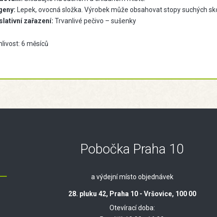
geny:
Lepek, ovocná složka. Výrobek může obsahovat stopy suchých sk
slativní zařazení:
Trvanlivé pečivo – sušenky
livost: 6 měsíců
Pobočka Praha 10
a výdejní místo objednávek
28. pluku 42, Praha 10 - Vršovice, 100 00
Otevírací doba: