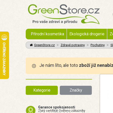
Přírodní kosmetika
Ekologická drogerie
Z
GreenStore.cz
Zdravé potraviny
Pochutiny
S
Je nám líto, ale toto
zboží již nenabí
Kategorie
Značky
Garance spokojenosti
Zlatý certifikát Ověřeno zákazníky