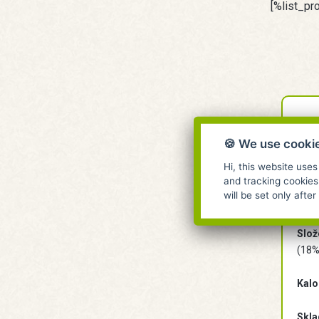
[%list_pr
Su
🍪 We use cooki
ch
Hi, this website uses
and tracking cookies
will be set only afte
Suše
Slož
(18%)
Kalo
Skla