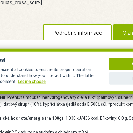
oducts_cross_sell%]
Podrobné informace
O zn
šenky plněné rozinkami 200g BIO C
es!
arakteristika
 essential cookies to ensure its proper operation
 to understand how you interact with it. The latter
r consent.
Let me choose
nky obsahují 20 % rozinek, ty sušenkám dodávají charakteristickou přích
ení:
Pšeničná mouka*, nehydrogenovaný olej a tuk* (palmový*, slunečnic
, datlový sirup* (10%), kypřící látka (jedlá soda E 500), sůl. *produkt 
rická hodnota/energie (na 100g):
1 830 kJ/436 kcal. Bílkoviny: 6,8 g. S
dování:
Skladujte na suchém a chladném místě.