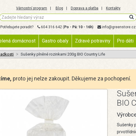
Věrnostní program
Blog
Doprava a platba
Kontakty
Potřebujete poradit?
604 316 642
(
Po - Pá: 10 - 16h
)
info@greenstore.cz
elená domácnost
Gastro obaly
Zdravé potraviny
Pro děti
ladkosti
Sušenky plněné rozinkami 200g BIO Country Life
zíme,
proto jej nelze zakoupit. Děkujeme za pochopení.
Suše
BIO C
Výrobc
Sušenky p
prvotřídní