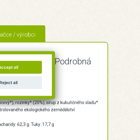
ačce / výrobci
OUNTRY LIFE - Podrobná
Accept all
Reject all
uť.
ový*), rozinky* (20%), sirup z kukuřičného sladu*
kontrolovaného ekologického zemědělství
acharidy: 62,3 g. Tuky: 17,7 g