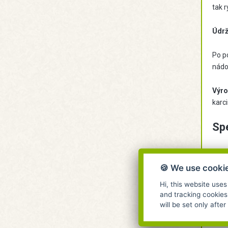
tak r
Údrž
Po p
nádob
Výro
karc
Spe
🍪 We use cooki
Hi, this website uses
and tracking cookies
will be set only afte