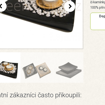
či kamínk
100% přír
Dop
tní zákazníci často přikoupili: