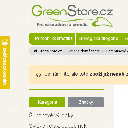
Přírodní kosmetika
Ekologická drogerie
Z
GreenStore.cz
Zelená domácnost
Bambusové v
Je nám líto, ale toto
zboží již nenabí
Kategorie
Značky
Šungitové výrobky
Svíčky, relax, odpočinek