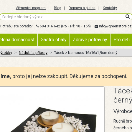
Věrnostní program
Blog
Doprava a platba
Kontakty
Potřebujete poradit?
604 316 642
(
Po - Pá: 10 - 16h
)
info@greenstore.cz
elená domácnost
Gastro obaly
Zdravé potraviny
Pro děti
ýrobky
Nádobí a příbory
Tácek z bambusu 16x16x1,9cm černý
zíme,
proto jej nelze zakoupit. Děkujeme za pochopení.
Táce
čern
Výrobc
Ručně bro
černého ba