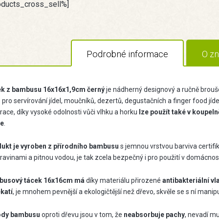
oducts_cross_sell%]
Podrobné informace
O zn
k z bambusu 16x16x1,9cm černý
je nádherný designový a ručně brouše
pro servírování jídel, moučníků, dezertů, degustačních a finger food jíde
ace, díky vysoké odolnosti vůči vlhku a horku
lze použít také v koupel
le
.
ukt je vyroben z přírodního bambusu
s jemnou vrstvou barviva certifi
ravinami a pitnou vodou, je tak zcela bezpečný i pro použití v domácnost
usový tácek 16x16cm
má
díky materiálu přirozené
antibakteriální vl
ekatí
, je mnohem pevnější a ekologičtější než dřevo, skvěle se s ní manip
ody
bambusu
oproti dřevu jsou v tom, že
neabsorbuje
pachy
, nevadí m