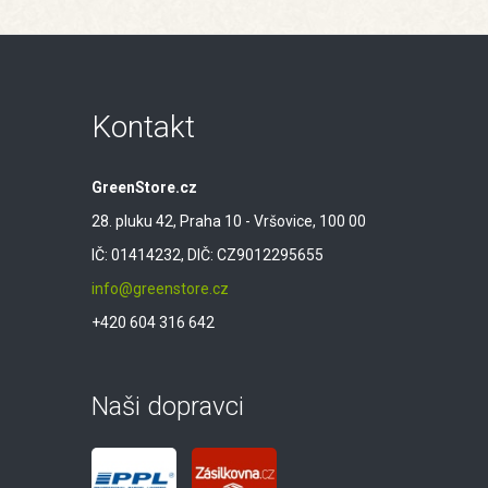
Kontakt
GreenStore.cz
28. pluku 42, Praha 10 - Vršovice, 100 00
IČ: 01414232, DIČ: CZ9012295655
info@greenstore.cz
+420 604 316 642
Naši dopravci