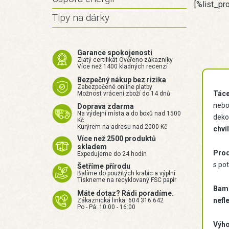
[%list_pr
Tipy na dárky
Garance spokojenosti
Zlatý certifikát Ověřeno zákazníky
Více než 1400 kladných recenzí
Bezpečný nákup bez rizika
Zabezpečené online platby
Táce
Možnost vrácení zboží do 14 dnů
nebo 
Doprava zdarma
Na výdejní místa a do boxů nad 1500
dekor
Kč
Kurýrem na adresu nad 2000 Kč
chví
Více než 2500 produktů
skladem
Prod
Expedujeme do 24 hodin
s pot
Šetříme přírodu
Balíme do použitých krabic a výplní
Tiskneme na recyklovaný FSC papír
Bamb
Máte dotaz? Rádi poradíme.
nefl
Zákaznická linka: 604 316 642
Po - Pá: 10:00 - 16:00
Výh