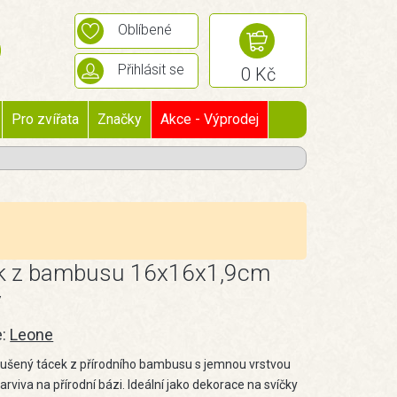
Oblíbené
Přihlásit se
0 Kč
Pro zvířata
Značky
Akce - Výprodej
k z bambusu 16x16x1,9cm
ý
e:
Leone
ušený tácek z přírodního bambusu s jemnou vrstvou
rviva na přírodní bázi. Ideální jako dekorace na svíčky