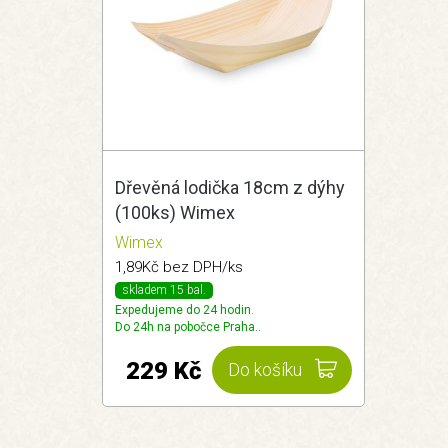
Dřevěná lodička 18cm z dýhy
(100ks) Wimex
Wimex
1,89Kč bez DPH/ks
skladem 15 bal.
Expedujeme do 24 hodin.
Do 24h na pobočce Praha..
229 Kč
Do košíku