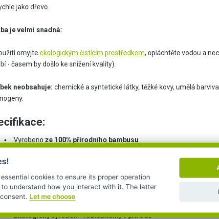
ychle jako dřevo.
ba je velmi snadná:
oužití omyjte
ekologickým čistícím prostředkem
, opláchtěte vodou a n
í - časem by došlo ke snížení kvality).
bek neobsahuje:
chemické a syntetické látky, těžké kovy, umělá barviva,
inogeny.
cifikace:
Vyrobeno
ze 100% přírodního bambusu
Nemyjte v myčce nádobí
es!
Oblý, broušený a jemný tvar pro dospělé a
děti od 12let
 essential cookies to ensure its proper operation
Snadné mytí a údržba
 to understand how you interact with it. The latter
r consent.
Let me choose
Opakovaně použitelný výrobek
Ekologický výrobek - rozložitelný v přírodě