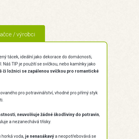
ačce / výrobci
ný tácek, ideální jako dekorace do domácnosti,
l. Náš TIP je použití se svíčkou, nebo kamínky jako
ně či ložnici se zapálenou svíčkou pro romantické
kovaného pro potravinářství, vhodné pro přímý styk
i.
astnosti
,
neuvolňuje žádné škodliviny
do potravin
,
uluje a nezanechává třísky.
u horká voda,
je nenasákavý
a neopotřebovává se