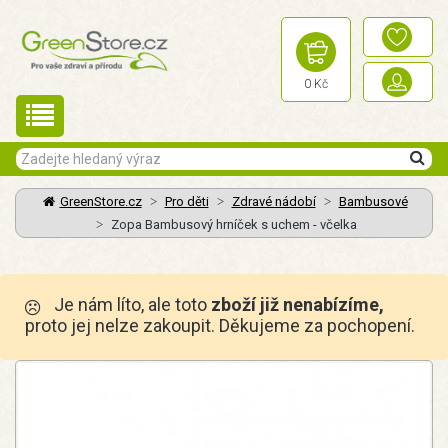
0 Kč
GreenStore.cz
Pro děti
Zdravé nádobí
Bambusové
Zopa Bambusový hrníček s uchem - včelka
Je nám líto, ale toto
zboží již nenabízíme,
proto jej nelze zakoupit. Děkujeme za pochopení.