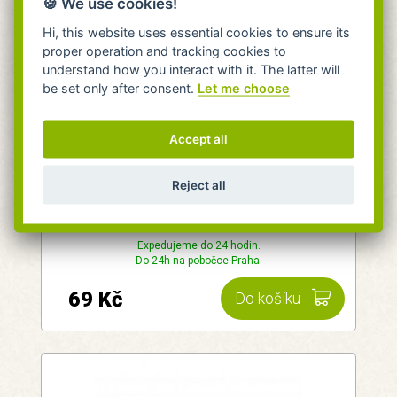
🍪 We use cookies!
Hi, this website uses essential cookies to ensure its
proper operation and tracking cookies to
understand how you interact with it. The latter will
be set only after consent.
Let me choose
Nápojový kelímek 250ml z bioplastu -
Accept all
fialový Biodora
Biodora
Reject all
Praktický na doma i na cesty.
skladem 4 kusy
Expedujeme do 24 hodin.
Do 24h na pobočce Praha.
69 Kč
Do košíku