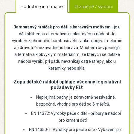
Podrobné informace
O značce / výrobci
Bambusový hrníček pro děti s barevným motivem
- je u
dětí oblíbenou alternativou k plastovému nádobí. Je
vyroben z přírodního bambusového vlákna, pojiva melamin
a zdravotně nezávadného barviva. Mnohem bezpečnější
alternativa k obvyklým materiálům, ze kterých se dětské
nádobí vyrábí, při pádu nevznikají ostré střepy jako u
keramiky nebo skla.
Zopa dětské nádobí splňuje všechny legislativní
požadavky EU:
Nepřejímá pachy, je zdravotně nezávadné,
bezpečné, vhodné pro děti od 6 měsíců.
EN 14372: Výrobky péče o dítě - příbory a nádobí
pro krmení dětí.
EN 14350-1: Výrobky pro péči o dítě - Vybavení pro