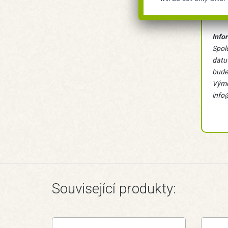
Info
Spol
datu
bude
Výměn
info
Související produkty: