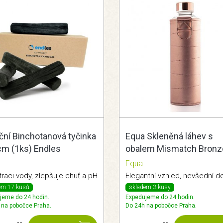
ační Binchotanová tyčinka
Equa Skleněná láhev s
cm (1ks) Endles
obalem Mismatch Bronz
750ml
Equa
ltraci vody, zlepšuje chuť a pH
Elegantní vzhled, nevšední d
em 17 kusů
skladem 3 kusy
jeme do 24 hodin.
Expedujeme do 24 hodin.
 na pobočce Praha.
Do 24h na pobočce Praha.