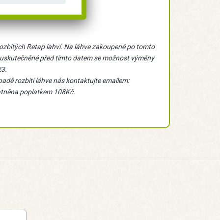
ozbitých Retap lahví. Na láhve zakoupené po tomto
y uskutečněné před tímto datem se možnost výměny
23.
padě rozbití láhve nás kontaktujte emailem:
atněna poplatkem 108Kč.