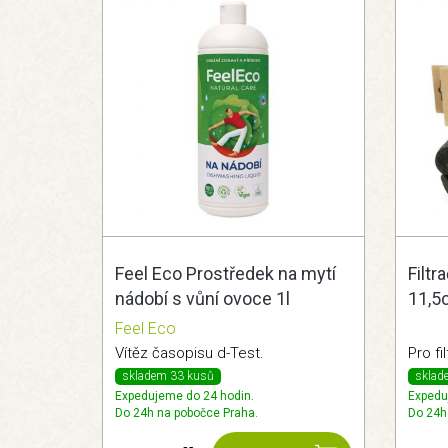
Feel Eco Prostředek na mytí
Filtr
nádobí s vůní ovoce 1l
11,5
Feel Eco
Vítěz časopisu d-Test.
Pro fi
skladem 33 kusů
sklad
Expedujeme do 24 hodin.
Expedu
Do 24h na pobočce Praha.
Do 24h