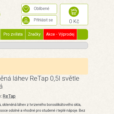
Oblíbené
Přihlásit se
0 Kč
Pro zvířata
Značky
Akce - Výprodej
ěná láhev ReTap 0,5l světle
á
e:
ReTap
, skleněná láhev z tvrzeného borosilikátového skla,
vysoce odolné a vhodné pro studené i teplé nápoje. Bez