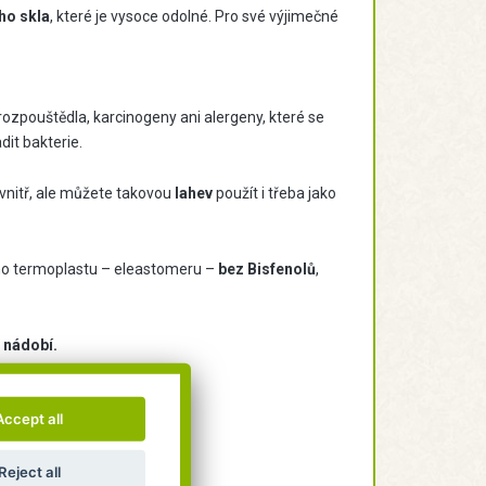
ho skla
, které je vysoce odolné. Pro své výjimečné
 rozpouštědla, karcinogeny ani alergeny, které se
it bakterie.
ovnitř, ale můžete takovou
lahev
použít i třeba jako
o termoplastu – eleastomeru –
bez Bisfenolů
,
 nádobí.
Accept all
Reject all