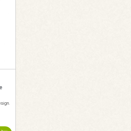
e
esign.