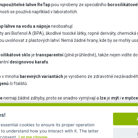
upoužitelné lahve ReTap
jsou vyrobeny ze speciálního
borosilikátové
nosti se používá například v laboratořích.
p láhve na vodu a nápoje
neobsahují:
ty ani Bisfenol A (BPA), škodlivé toxické látky, ropné deriváty, chemická
u uvolňovat z plastových lahví. Nemá žádné hrany, kde by se mohly usad
silikátové sklo
je
transparentní
(plně průhledné), takže nejen vidíte d
antní
designovou karafu
.
o v mnoha
barevných variantách
je vyrobeno ze zdravotně nezávadnéh
genů
či ftalátů.
ve
nemaji žádné záhyby, proto se snadno vymývají a
lze
je
mýt
i
v myčce
1x lahev ReTap 500ml + víčko
es!
Objem: 500 ml
 essential cookies to ensure its proper operation
 to understand how you interact with it. The latter
Výška: 19 cm
r consent.
Let me choose