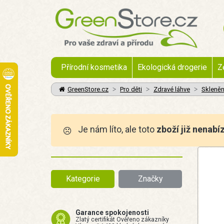
Přírodní kosmetika
Ekologická drogerie
Z
GreenStore.cz
Pro děti
Zdravé láhve
Skleně
Je nám líto, ale toto
zboží již nenabí
Kategorie
Značky
Garance spokojenosti
Zlatý certifikát Ověřeno zákazníky