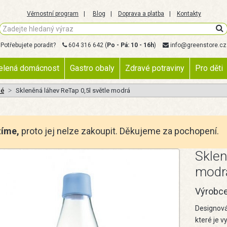
Věrnostní program
Blog
Doprava a platba
Kontakty
Potřebujete poradit?
604 316 642
(
Po - Pá: 10 - 16h
)
info@greenstore.cz
elená domácnost
Gastro obaly
Zdravé potraviny
Pro děti
né
Skleněná láhev ReTap 0,5l světle modrá
zíme,
proto jej nelze zakoupit. Děkujeme za pochopení.
Sklen
modr
Výrobc
Designová
které je 