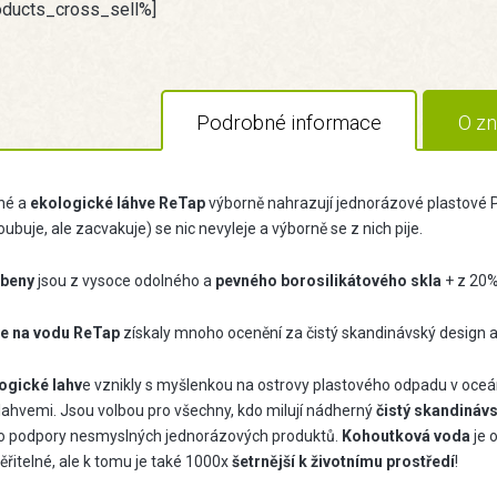
oducts_cross_sell%]
Podrobné informace
O zn
né a
ekologické láhve ReTap
výborně nahrazují jednorázové plastové P
ubuje, ale zacvakuje) se nic nevyleje a výborně se z nich pije.
beny
jsou z vysoce odolného a
pevného borosilikátového skla
+ z 20%
e na vodu ReTap
získaly mnoho ocenění za čistý skandinávský design 
ogické lahv
e vznikly s myšlenkou na ostrovy plastového odpadu v oceá
lahvemi. Jsou volbou pro všechny, kdo milují nádherný
čistý skandináv
o podpory nesmyslných jednorázových produktů.
Kohoutková voda
je 
ěřitelné, ale k tomu je také 1000x
šetrnější k životnímu prostředí
!