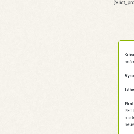
[%list_pr
Krás
nešro
Vyro
Láhv
Ekol
PET 
míst
neuv