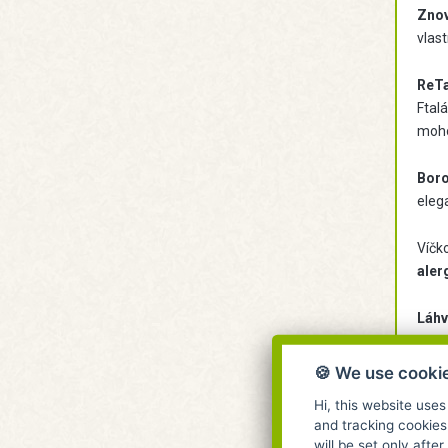
Znov
vlast
ReTa
Ftalá
moho
Boro
eleg
Víčk
aler
Láh
🍪 We use cooki
Hi, this website uses
and tracking cookies
will be set only afte