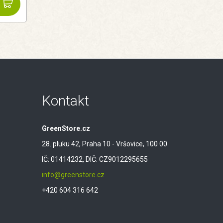
Kontakt
GreenStore.cz
28. pluku 42, Praha 10 - Vršovice, 100 00
IČ: 01414232, DIČ: CZ9012295655
info@greenstore.cz
+420 604 316 642