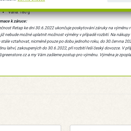
Průměr: 7 cm
Váha: 180 g
rmace k záruce:
ečnost Retap ke dni 30.6.2022 ukončuje poskytování záruky na výměnu r
 již nebude možné uplatnit možnost výměny v případě rozbití. Na nákup
 stále vztahovat, nicméně pouze po dobu jednoho roku, do 30.června 20
u lahví, zakoupených do 30.6.2022, při rozbití řeší český dovozce. V pří
@greenstore.cz a my Vám zašleme postup pro výměnu. Výměna je zpopl