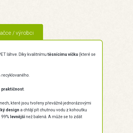
ačce / výrobci
ET láhve. Díky kvalitnímu
těsnícímu víčku
(které se
 recyklovaného.
a
praktičnost
.
nech, které jsou tvořeny převážně jednorázovými
ský design
a chtějí pít chutnou vodu z kohoutku
o 99%
levnější
než balená. A může se to zdát